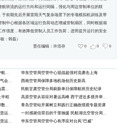
整航班流的运行方向和运行间隔，强化与周边管制单位的联
，于前期先后开展雷雨天气复杂场景下的专项模拟机训练及带
管制中心根据各区域运行负荷动态增减管制扇区，同时根据扇
工作强度，有效降低管制人员工作负荷，进而提升运行的安全
审核：韩磊）
责任编辑：
许浩存
0
0
0
...
华东空管局空管中心迎战超强对流袭击上海
会...
西南空管局保障多地机场创历史新高
...
民航甘肃空管分局刷新单日保障航班历史纪录
上半程
高原空管从容应对暑运高峰 西宁进近多措并举...
...
青岛空管站开展树立和践行正确政绩观专题党课
运...
一封感谢信背后的千里驰援 民航湖北空管分局...
运...
华东空管局空管中心有序应对台风“巴威”