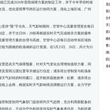
就已完成2026年雷雨保障方案的制定工作，并于今年早些时候
克
交流，优化雷雨季节跨区运行协同方案，强化上海区域、广州
首
分
天
心坚持“预”字当先，天气影响期间，空管中心流量管理室在每日
首
制定，并于次日06：20前再根据实时天气完成相关方案的最终
南
流量管理方案的合理与高效。空管中心还每日启动华东区域协
青
较为困难的机场倾斜运行资源。在5月25日、26日，共计为32
湖
四
宣贯恶劣天气保障预案，针对天气变化合理增加值班力量，同
东
警及雷雨云团位置等关键运行信息；浦东塔台管制室与机场各
握天气好转的时间窗口，提升航班疏散效率；虹桥、浦东塔台
轮线上会商，根据实时天气影响情况调整运行方案，全力守护
端管制室协同气象部门提前研判天气趋势，充分利用新配备的
准的特点，主动为空中机组提供实时气象参考信息，为机组避