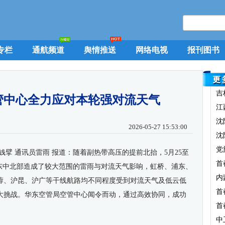
专栏
通航频道
舆情推送
网络电视
报刊图书
吉
管中心全力应对本轮强对流天气
江
沈
2026-05-27 15:53:00
沈
党
钱擘 通讯员雷雨 报道：随着副热带高压的提前北抬，5月25至
首
华东中北部造成了较大范围的雷雨与对流天气影响，
虹桥、浦东、
内
蓉、沪昆、沪广等干线航路均不同程度受到对流天气及低云低
首
大挑战。华东空管局空管中心闻令而动，通过高效协同，成功
首
中