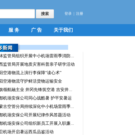
登录
|
注册
服 务
广 告
关于我们
林监管局组织开展中小机场雷雨季消防...
西监管局开展地质灾害科普亲子研学活动
阳空港物流上演行李保障“读心术”
阳空港物流守护鲜活货物运输安全
旗领航融主业 井冈先锋筑空港 吉安井...
都机场安保公司同心战酷暑 护平安暑运
蒙古空管分局持续深化中小机场雷雨季...
都机场安保公司开展纪律作风答题活动
都机场安保公司组织新员工开展入职廉...
卫机场开启暑运西瓜品鉴活动