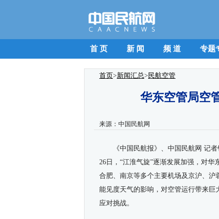
首 页
新 闻
频 道
专题
首页
>
新闻汇总
>
民航空管
华东空管局空
来源：
中国民航网
《中国民航报》、中国民航网 记者
26日，“江淮气旋”逐渐发展加强，对
合肥、南京等
多个主要机场及京沪、沪
能见度天气的影响，对空管运行带来巨
应对挑战。