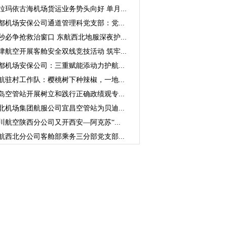
拉玛依古海机场货运业务势头向好 单月...
都机场安保公司通道管理科党支部：党...
秒必争抢救治窗口 东航西北地服深夜护...
津航空开展客舱安全双线竞技活动 筑牢...
都机场安保公司：三重赋能添动力护航...
航驻村工作队：樱桃树下种辣椒，一地...
岛空管站开展树立和践行正确政绩观专...
北机场集团航服公司宜昌空管站为贝迪...
川航空陕西分公司又开西安—阿克苏“...
航西北分公司客舱部乘务三分部党支部...