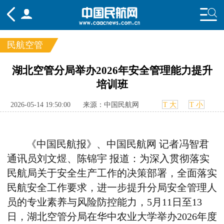
民航空管
频道
湖北空管分局举办2026年安全管理能力提升
培训班
头条
要闻
国内
国际
行业
态
航图
智库
专题
舆情
2026-05-14 19:50:00
来源：中国民航网
T 大
T 小
《中国民航报》、中国民航网
记者冯智君
通讯员刘文煜、陈锦宇
报道：为深入贯彻落实
民航局关于安全生产工作的决策部署，全面落实
民航安全工作要求，进一步提升分局安全管理人
员的专业素养与风险防控能力，
5
月
11
日至
13
日，湖北空管分局在华中农业大学举办
2026
年度