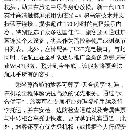
枕头，
助其
在旅途中尽享身心放松。新一代13.3
英寸高清触摸屏采用防眩光 4K 超高清技术并支
持蓝牙连接，提供超过 1500小时的点播娱乐内
容，特别甄选了众多法
国
佳作。
旅客
还可通过屏
幕连接个人设备，将其作为遥控器使用或浏览节
目列表
。
此外，座椅配备了USB充电接口。与此
同时，法航正在全机队逐步推广全新的免费超高
速Wi-Fi服务
。
预计到今年底，该服务将覆盖法
航几乎所有的客机。
乘坐尊尚舱的旅客可尊享“天合优享”礼遇，
在机场全程体验便捷高效的优先服务。通过“天
合优享”，旅客可在专属柜台办理登机手续及行
李托运，并在安检、边防检查通道以及专属售票
与中转柜台享受更快速、更优越的礼宾通道。此
外，旅客还享有优先登机权（或根据个人行程安