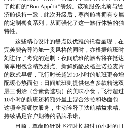
了此前的“Bon Appétit”餐袋。该项服务此前与经
济舱保持一致，此次升级后，尊尚舱将拥有专属
的定制餐食系列，从而强化了
这一旅行体验的独
特性
。
这些精心设计的餐点以优雅的托盘呈现，在
完美契合尊尚舱
一贯风格
的同时，亦根据航班时
刻进行了考究的定制：夜间航班的
旅客
将在抵达
前享用包含精致甜点、新鲜奶酪及格兰诺拉麦片
的欧式早餐，飞行时长超过
1
0小时的航班更会增
配暖心热面包；日间航班则提供包含多款精选双
层三明治（含素食选项）的美味小食，飞行超过
1
0小时的航班还将额外呈上混合沙拉
和
热面包。
这项全新
餐饮服务，生动诠释了法航精益求精、
持续满足客户期待的品牌承诺。
目前，尊尚舱针对飞行时长超过
1
0小时的日