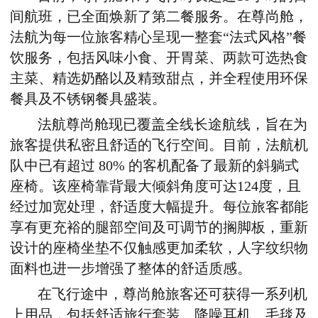
间航班，已全面焕新了第二餐服务。在尊尚舱，
法航为每一位
旅客
精心呈现一整套“法式风格”餐
饮服务，包括风味小食、开胃菜、两款可选热食
主菜、精选奶酪以及精致甜点，并全程使用环保
餐具及不锈钢餐具盛装。
法航尊尚舱现已覆盖全线长途航线，旨在为
旅客
提供私密且舒适的飞行空间。目前，法航机
队中已有超过 80% 的客机配备了最新的斜躺式
座椅。该座椅靠背最大倾斜角度可达124度，且
经过加宽处理，舒适度大幅提升。每位
旅客
都能
享有更充裕的腿部空间及可调节的搁脚板，重新
设计的座椅坐垫不仅触感更加柔软，人字纹织物
面料也进一步增强了整体的舒适质感。
在飞行途中，尊尚舱
旅客
还可获得一系列机
上用品，包括舒适旅行套装、降噪耳机、毛毯及