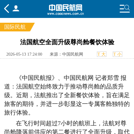
国际民航
频道
法国航空全面升级尊尚舱餐饮体验
头条
要闻
国内
国际
行业
2026-05-13 17:24:00
来源：中国民航网
T 大
T 小
态
航图
智库
专题
舆情
《中国民航报》、中国民航网 记者郑雪 报
道：法国航空
始终致力于推动
尊尚舱
的品质升
级。近期，法航推出
了
全新
餐饮体验
，旨在
满足
旅客
的期待，并进一步彰显这一专属客舱
独特
的
旅行体验。
在飞行时间超过
7
小时的航班上，法航对尊
尚舱降落前供应的第二餐进行了全面
升级
，取代