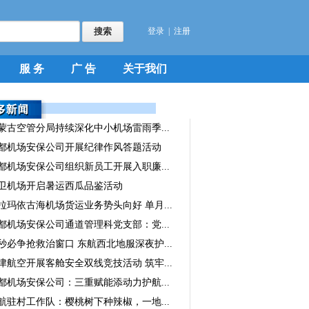
登录
|
注册
服 务
广 告
关于我们
蒙古空管分局持续深化中小机场雷雨季...
都机场安保公司开展纪律作风答题活动
都机场安保公司组织新员工开展入职廉...
卫机场开启暑运西瓜品鉴活动
拉玛依古海机场货运业务势头向好 单月...
都机场安保公司通道管理科党支部：党...
秒必争抢救治窗口 东航西北地服深夜护...
津航空开展客舱安全双线竞技活动 筑牢...
都机场安保公司：三重赋能添动力护航...
航驻村工作队：樱桃树下种辣椒，一地...