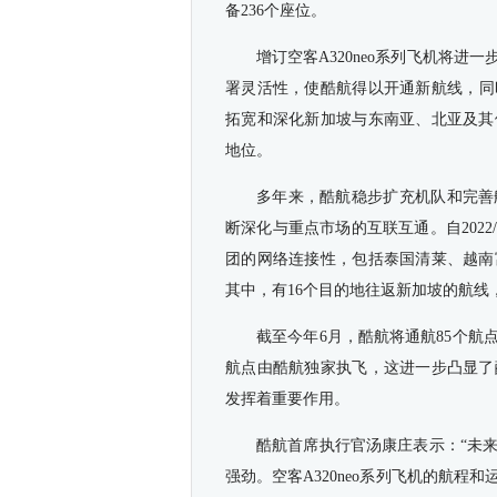
备
236
个座位。
增订空客
A320neo
系列飞机将
进一
署灵活性，使
酷航
得以
开通
新航线，
同
拓宽和深化
新加坡与东南亚、北亚及其
地位。
多年来，酷航稳步扩充机队
和完善
断深化与重点市场的
互联互通
。自202
团的网络连接性，包括泰国清莱、越南
其中，有
16
个目的地往返新加坡的航线
截至
今年
6月，酷航将
通航
85个航
航点由酷航独家执飞，这进一步凸显了
发挥
着
重要作用。
酷航首席执行官汤康庄表示：
“
未
强劲。空客A320neo系列飞机的航