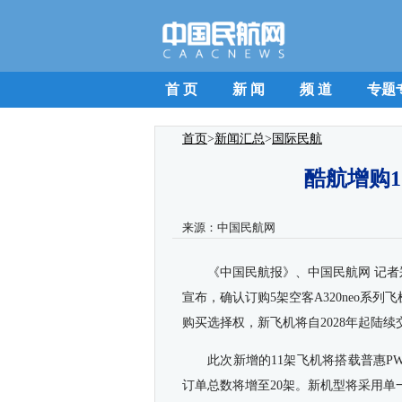
首 页
新 闻
频 道
专题
首页
>
新闻汇总
>
国际民航
酷航增购1
来源：
中国民航网
《中国民航报》、中国民航网
记者
宣布，确认订购5架空客
A320neo
系列飞
购买选择权
，
新飞机将自
2028
年起陆续
此次
新增的11架飞机将搭载普惠PW1
订单总数将增至20架。
新机型将采用
单