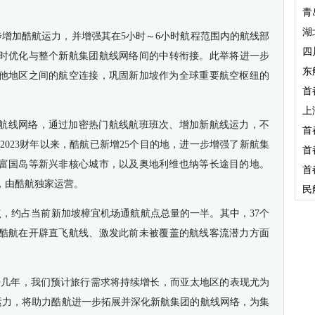
青
湖
步
增加
酷航运力，并增强其在5
小时～
6小时航程范围内的航线部
四
时
优化与整个新航集团航线网络间的中转衔接。
此举
将
进一步
东
他地区之间的航空连接，巩固新加坡作为全球重要航空枢纽的
首
上
航线网络，通过加密热门航线航班
班次
、
增加
新航线运力，不
首
2/2023财年以来，酷航已新增25个目的地，进一步增强了新航集
首
富国岛等新兴非核心城市，以及奥地利维也纳等长途目的地。
首
，由酷航独家运营。
民
点，约占当前新加坡樟宜机场通航航点总量的一半。其中
，
37个
酷航在开辟直飞航线、激
发
此前未被覆盖的航线客流潜力
方面
来几年，我们预计旅行需求将持续增长，而亚太地区的表现尤为
程和运力，将助力酷航进一步拓展并深化新航集团的航线网络，为集