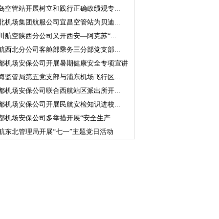
岛空管站开展树立和践行正确政绩观专...
北机场集团航服公司宜昌空管站为贝迪...
川航空陕西分公司又开西安—阿克苏“...
航西北分公司客舱部乘务三分部党支部...
都机场安保公司开展暑期健康安全专项宣讲
海监管局第五党支部与浦东机场飞行区...
都机场安保公司联合西航站区派出所开...
都机场安保公司开展民航安检知识进校...
都机场安保公司多举措开展“安全生产...
航东北管理局开展“七一”主题党日活动