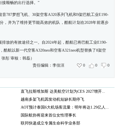
衔接顺畅
的出行选择。
”
波音
787
梦想飞机、
30
架空客
A320
系列飞机和
9
架巴航工业
E190-
分，并为了维持更节能高效的机队，酷航计划在
2028
年前逐步
碳排放
的有效途径之一。
自2024年起，酷航已将巴航工业E190-
财年，酷航以新一代
空客
A320neo和
空客
A321neo机型替换了8架
空
：张彤 审核：韩磊
）
责任编辑：
李佳洹
0
0
0
直飞拉斯维加斯 达美航空计划为CES 2027增开...
越南多架飞机因发动机短缺长期停飞
AOT预计泰国6大机场客流量：明年将达1.29亿人...
国际航协将迎来首位女性理事长
联邦快递成立专属生命科学业务部