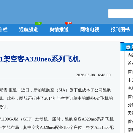
专栏
通航频道
舆情推送
网络电视
报刊图书
内
1架空客A320neo系列飞机
首
首
2026-05-08 16:48:00
中
克
郑雪
报道：近日，
新加坡航空（SIA
）
旗下低成本子公司酷航
首
机。此外，酷航还行使了
2014
年
与空客订单中的额外
6
架飞机的
分
交付。
天
100G-JM（GTF）发动机
。
届时
，
酷航空客A320neo系列飞机
首
一客舱布局
，其中空客
A320neo
配备
186
个座位，空客
A321neo
配
南