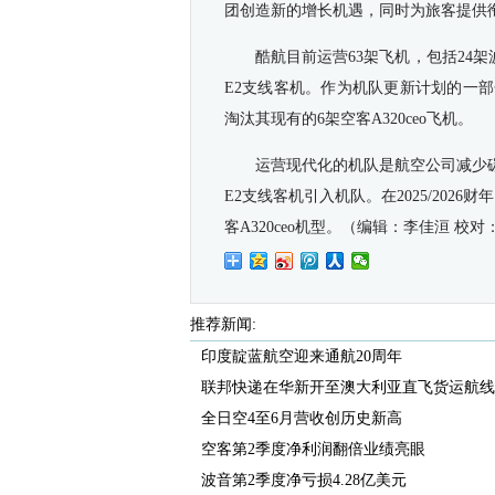
团创造新的增长机遇，同时为旅客提供
酷航目前运营
63
架飞机，包括
24
架
E2
支线客机。作为机队更新计划的一部
淘汰其现有的
6
架空客
A320ceo
飞机。
运营现代化的机队是航空公司
减少
E2支线客机引入机队。在2025/2026
客
A320ceo机型。
（
编辑：李佳洹 校对
推荐新闻:
印度靛蓝航空迎来通航20周年
联邦快递在华新开至澳大利亚直飞货运航线
全日空4至6月营收创历史新高
空客第2季度净利润翻倍业绩亮眼
波音第2季度净亏损4.28亿美元