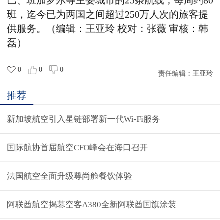
巴、班加罗尔等主要城市的25条航线，每周约80
班，迄今已为两国之间超过250万人次的旅客提
供服务。
（编辑：王亚玲 校对：张薇 审核：韩
磊）
0
0
0
责任编辑：
王亚玲
推荐
新加坡航空引入星链部署新一代Wi-Fi服务
国际航协首届航空CFO峰会在海口召开
法国航空全面升级尊尚舱餐饮体验
阿联酋航空揭幕空客A380全新阿联酋国旗涂装