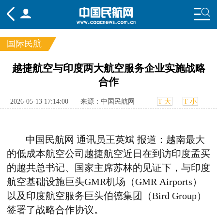
国际民航
频道
越捷航空与印度两大航空服务企业实施战略
合作
头条
要闻
国内
国际
行业
态
航图
智库
专题
舆情
2026-05-13 17:14:00
来源：中国民航网
T 大
T 小
中国民航网 通讯员王英斌 报道：
越南最大
的低成本航空公司越捷航空近日在到访印度孟买
的越共总书记、国家主席苏林的见证下，与印度
航空基础设施巨头GMR机场（GMR Airports）
以及印度航空服务巨头伯德集团（Bird Group）
签署了战略合作协议。