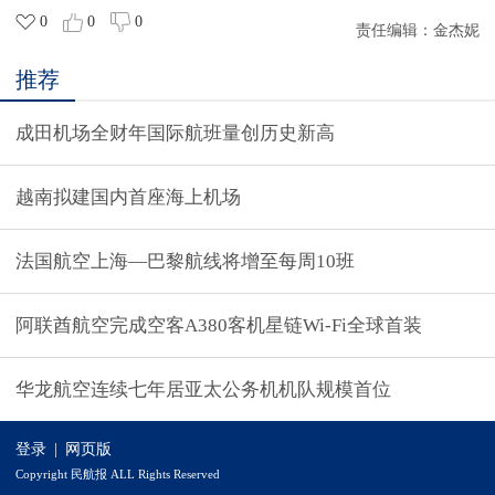
0
0
0
责任编辑：
金杰妮
推荐
成田机场全财年国际航班量创历史新高
越南拟建国内首座海上机场
法国航空上海—巴黎航线将增至每周10班
阿联酋航空完成空客A380客机星链Wi-Fi全球首装
华龙航空连续七年居亚太公务机机队规模首位
登录
|
网页版
Copyright 民航报 ALL Rights Reserved