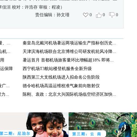
李佳洹 校对：许浩存 审核：程凌
）
责任编辑：
孙文瑾
0
0
0
、...
秦皇岛北戴河机场暑运两项运输生产指标创历史...
...
天津滨海机场联合北京博维公司研发机轮风冷降...
用
暑运首月 首都机场旅客量环比增幅超18% 即将...
运保障
西宁机场T3航站楼登机服务全新升级
陕西第三大支线机场进入拟命名公告阶段
...
德令哈机场高温运维校准气象前向散射仪
...
陈刚、袁政：北京大兴国际机场临空经济区加快...