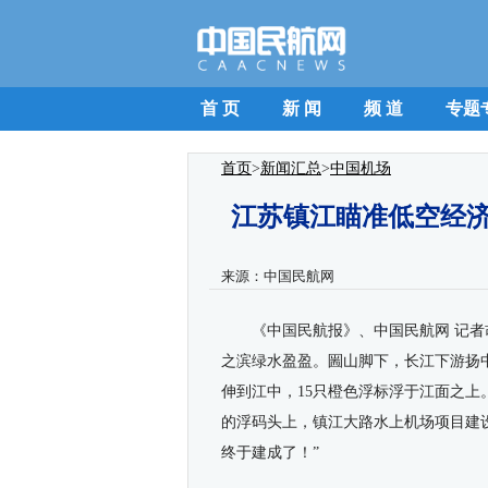
首 页
新 闻
频 道
专题
首页
>
新闻汇总
>
中国机场
江苏镇江瞄准低空经济
来源：
中国民航网
《
中国民航报
》、
中国民航网 记
之滨绿水盈盈。圌山脚下，长江下游扬
伸到江中，15只橙色浮标浮于江面之上
的浮码头上，镇江大路水上机场项目建
终于建成了！”