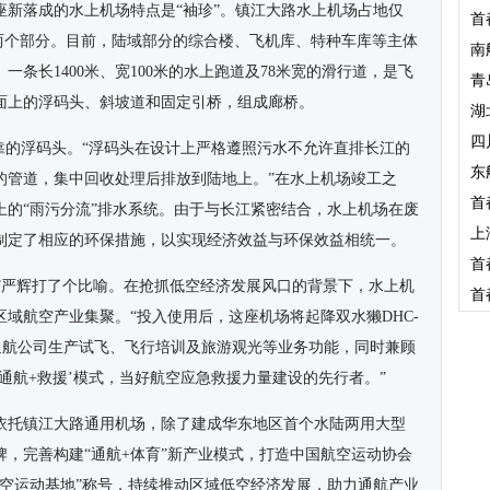
座新落成的水上机场特点是“袖珍”。镇江大路水上机场占地仅
首
域两个部分。目前，陆域部分的综合楼、飞机库、特种车库等主体
南
条长1400米、宽100米的水上跑道及78米宽的滑行道，是飞
青
面上的浮码头、斜坡道和固定引桥，组成廊桥。
湖
四
靠的浮码头。“浮码头在设计上严格遵照污水不允许直排长江的
东
的管道，集中回收处理后排放到陆地上。”在水上机场竣工之
首
上的“雨污分流”排水系统。由于与长江紧密结合，水上机场在废
上
制定了相应的环保措施，以实现经济效益与环保效益相统一。
首
。”严辉打了个比喻。在抢抓低空经济发展风口的背景下，水上机
首
区域航空产业集聚。“投入使用后，这座机场将起降双水獭DHC-
足通航公司生产试飞、飞行培训及旅游观光等业务功能，同时兼顾
通航+救援’模式，当好航空应急救援力量建设的先行者。”
依托镇江大路通用机场，除了建成华东地区首个水陆两用大型
，完善构建“通航+体育”新产业模式，打造中国航空运动协会
航空运动基地”称号，持续推动区域低空经济发展，助力通航产业