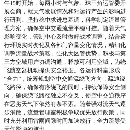
午
15
时开始，每两小时与气象、珠三角运管委开
展会商，就天气发展情况和对运行产生的影响进
行研判。坚持稳中求进总基调，科学制定流量管
理方案，确保空中交通流量平稳可控。随着天气
影响变化，管制中心及时做好战术调整，结合运
行环境实时变化及各部门容量变化情况，精细化
调整流量战术策略。强化大区管优势，积极与第
三方空域用户协调沟通，释放可利用空域，为绕
飞航空器机动提供安全裕度。各运行科室形成
“合力”，统筹规划空中交通流绕飞方向，疏通绕
飞路径，确保有序绕飞的同时，持续保障安全侧
向，确保绕飞路径独立不交叉，使空中交通秩序
在恶劣天气下依然有条不紊。随着强对流天气逐
步消散，流量管理室积极争取优先放行政策，同
时充分利用雷雨间隙时间加速放行，全力疏导受
天气影响的航班。