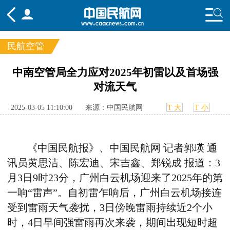
民航空管
频道
中南空管局全力应对2025年初雷以及首场强
对流天气
头条
要闻
国内
国际
行业
态
航图
智库
专题
舆情
2025-03-05 11:10:00
来源：中国民航网
T 大
T 小
《中国民航报》、中国民航网 记者郭瑛 通
讯员黄思洁、陈宏迪、宋吉鑫、郑锐成 报道：
3
月
3
日
9
时
23
分，广州白云机场迎来了
2025
年的第
一响“雷声”。自初雷乍响后，广州白云机场接连
受到雷雨天气袭扰，
3
日傍晚雷雨持续近
2
个小
时，
4
日早间强雷雨再次来袭，期间出现短时超