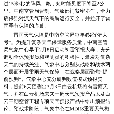
过
15
米
/
秒的阵风、飑，短时能见度下降至
2
公
里。中南空管局管制、气象部门紧密协作，全力
确保强对流天气下的民航运行安全，并拉开了雷
雨季节保障的序幕。
雷雨天气保障是中南空管局每年必经的“大
考”。为提升复杂天气保障服务质量，中南空管
局气象中心早于
2
月
8
日启动初雷预报大赛，充分
调动全体预报员和观测员的积极性，激发对复杂
天气的持续关注。气象中心分别从战略和战术两
个层面开展雷雨天气保障。在战略层面聚焦“提
前预判”。气象中心充分研判数值模式预报资
料，提前
6
天预测出
3
月
3
日白云机场将有雷雨天
气，并在白云机场未来一周天气预报产品以及白
云三期空管工程专项天气预报产品中给出预报结
论。预战术阶段，气象中心在
MDRS
重要天气概