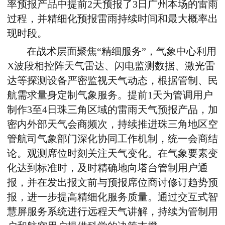
率预报产品中提前
2
天预报了
3
日广州本场的雷雨
过程，并精细化预报雷雨持续时间和最大概率出
现时段。
在战术层面聚焦“精细服务”，气象中心利用
X
波段相控阵天气雷达、闪电监测数据、激光雷
达等探测设备严密监视天气动态，根据管制、民
航需求量身定制气象服务。提前
1
天为管调用户
制作
3
至
4
日珠三角区域的雷雨天气预报产品，加
密内外部天气会商频次，持续推进珠三角地区空
管航司气象部门深化协同工作机制，统一会商结
论。观测席位时刻关注天气变化。在气象要素变
化达到标准时，及时精确地向塔台管制用户通
报，并在发出报文前与预报席位商讨修订趋势预
报，进一步提高精细化服务质量。通过交互式智
慧屏服务系统进行远程天气讲解，持续为管制用