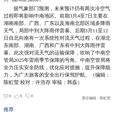
据气象部门预测，未来预计仍有两次冷空气
过程即将影响中南地区。前期
3
月
4
至
7
日主要在
湖南南部、广西、广东以及海南北部区域多降雨
天气，局部中到大阵雨伴雷暴。后期
3
月
11
至
12
日自北向南有一次系统性对流天气过程，在湖北
东南部、湖南、广西和广东有中到大阵雨伴雷
暴。此次强对流天气的运输保障，吹响了中南空
管局
2025
年雷雨季节保障的号角。中南空管局将
全力压实安全防线，优化应对措施，提升保障能
力，为广大旅客的安全出行保驾护航。（编辑：
陈虹莹 校对：许浩存 审核：韩磊）
0
0
0
责任编辑：
陈虹莹
推荐