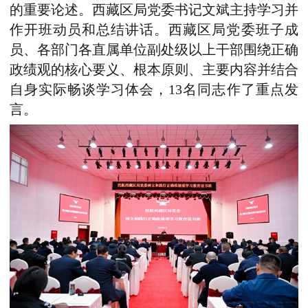
的重要论述
。
西藏
区局党委书记文斌主持学习
并
作开班动员和总结讲话
。
西藏
区局党委班子成
员、
各部门各直属单位
副处级以上干部
围绕正确
政绩观的核心要义、根本原则、主要内容并结合
自身实际畅谈学习体会，
13名同志作了重点发
言
。