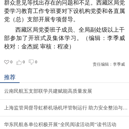
群众意见等找出存在的问题和不足。
西藏
区局党
委学习教育工作专班要对下设机构党委和各直属
党（总）支部开展专项督导。
西藏
区局党委班子成员、
全局
副处级以上干
部
参加了开班式及集体学习。
（编辑：李季威
校对：金杰妮 审核：程凌）
0
0
0
责任编辑：
李季威
推荐
云南民航五支部联学共建赋能高质量发展
上海监管局督导虹桥机场机坪管制运行 助力安全整治与效
华东民航各单位积极开展“全民阅读活动周”读书活动