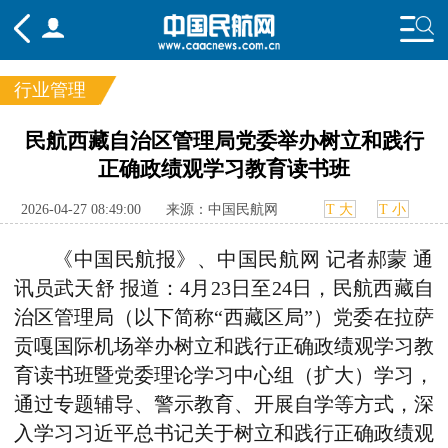
行业管理
频道
民航西藏自治区管理局党委举办树立和践行
正确政绩观学习教育读书班
头条
要闻
国内
国际
行业
态
航图
智库
专题
舆情
2026-04-27 08:49:00
来源：中国民航网
T 大
T 小
《中国民航报》、中国民航网 记者郝蒙 通
讯员
武天舒
报道
：
4月23日至24日，民航西藏
自
治
区
管理
局
（以下简称“西藏区局”）
党委在拉萨
贡嘎国际机场举办树立和践行正确政绩观学习教
育读书班暨党委理论学习中心组（扩大）学习，
通过专题辅导、警示教育、开展自学等方式，深
入学习习近平总书记关于树立和践行正确政绩观