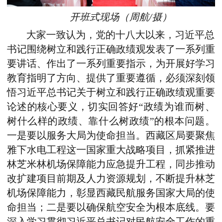
开班式现场（
周航/摄
）
大家一致认为，党的十八大以来，习近平总
书记围绕树立和践行正确政绩观发表了一系列重
要讲话、作出了一系列重要指示，为开展好学习
教育指明了方向、提供了重要遵循，必须
深刻领
悟习近平总书记关于树立和践行正确政绩观重要
论述的核心要义
，
切实回答好
“政绩为谁而树、
树什么样的政绩、靠什么树政绩”的根本问题。
一是
要
以服务大局为使命担当
。
西藏区局要
聚焦
雅下水电工程这一国家重大战略项目，抓紧推进
林芝米林机场保障能力应急提升工程，同步推动
改扩建项目前期及人力资源规划，不断提升林芝
机场保障能力，彰显西藏民航服务国家大局的使
命担当
；
二是
要
以确保航空安全为根本底线
。
要
深入学习贯彻习近平总书记对民航安全工作的重