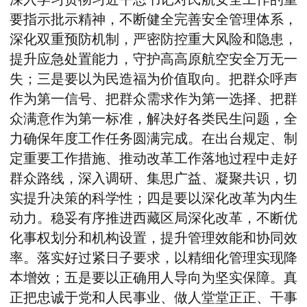
要指示批示精神，不断
健全完善安全管理体系，
深化双重预防机制，严密防控重大风险和隐患，
提升应急处置能力，守护高高原航空安全万无一
失
；
三是
要
以为民造福为价值取向
。
把群众呼声
作为第一信号、把群众需求作为第一选择、把群
众满意作为第一标准，
解决好
各类民生问题，全
力确保年度工作任务圆满完成。在出台规定、制
定重要工作措施、推动改革工作落地过程中走好
群众路线，深入调研、集思广益、凝聚共识，切
实提升决策的科学性
；
四是
要
以深化改革为内生
动力
。
稳妥有序推进
西藏
区局深化改革，不断优
化事权划分和机构设置，提升管理效能和协同效
率。落实好过紧日子要求，以精细化管理实现降
本增效
；
五是
要
以正确用人导向为坚实保障
。
真
正把忠诚于党和人民事业、做人堂堂正正、干事