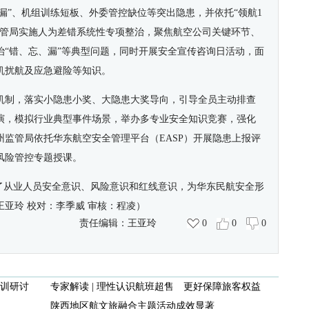
忘漏”、机组训练短板、外委管控缺位等突出隐患，并依托“领航1
监管局实施人为差错系统性专项整治，聚焦航空公司关键环节、
“错、忘、漏”等典型问题
，
同时开展安全宣传咨询日活动，面
机扰航及应急避险等知识。
机制，落实小隐患小奖、大隐患大奖导向，引导全员主动排查
演，模拟行业典型事件场景，举办多专业安全知识竞赛，强化
监管局依托华东航空安全管理平台（EASP）开展隐患上报评
风险管控专题授课。
化了从业人员安全意识、风险意识和红线意识，为华东民航安全形
王亚玲 校对：李季威 审核：程凌）
责任编辑：
王亚玲
0
0
0
训研讨
专家解读 | 理性认识航班超售 更好保障旅客权益
陕西地区航文旅融合主题活动成效显著