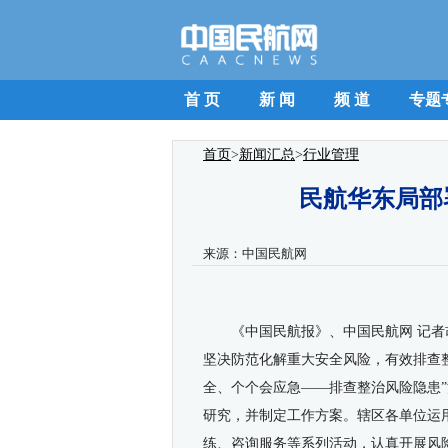
首 页
新 闻
频 道
专题
首页
>
新闻汇总
>
行业管理
民航华东局部
来源：
中国民航网
《
中国民航报
》、
中国民航网
记者
坚决防范化解重大安全风险，有效排查
全、个个会应急——排查整治风险隐患”
研究，并制定工作方案。辖区各单位运
练、咨询服务等系列活动，认真开展风