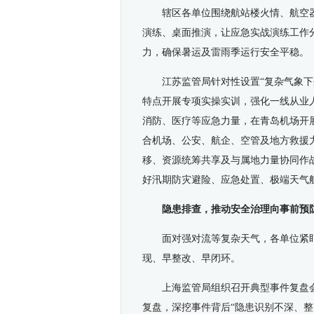
辖区
各单位
围绕航站楼火情、航空
演练、桌面推演
，
让
应急实战演练工作
力，确保暑运及雷雨季运行安全平稳。
江苏监管局针对性设置“复杂气象下
特点开展专项实操实训，强化一线从业
消防、医疗等应急力量，在青岛机场开
合机场、公安、航
企
、空管及地方救援
移、资源统筹共享及与属地力量协同作
好汛期防灾避险、应急处置、极端天气
隐患排查，推动安全治理向事前预
面对
强对流等复杂天气
，
各单位紧
现、早整改、早闭环。
上海监管局组织召开典型事件复盘
复盘，深挖事件背后“隐患识别不深、整