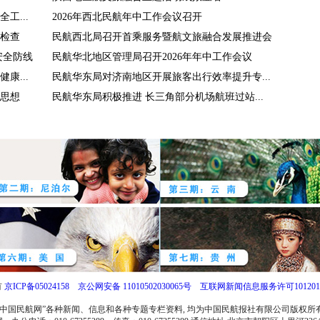
工...
2026年西北民航年中工作会议召开
检查
民航西北局召开首乘服务暨航文旅融合发展推进会
安全防线
民航华北地区管理局召开2026年年中工作会议
康...
民航华东局对济南地区开展旅客出行效率提升专...
思想
民航华东局积极推进 长三角部分机场航班过站...
有
京ICP备05024158
京公网安备 11010502030065号
互联网新闻信息服务许可1012017
中国民航网”各种新闻、信息和各种专题专栏资料, 均为中国民航报社有限公司版权