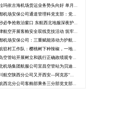
拉玛依古海机场货运业务势头向好 单月...
都机场安保公司通道管理科党支部：党...
秒必争抢救治窗口 东航西北地服深夜护...
津航空开展客舱安全双线竞技活动 筑牢...
都机场安保公司：三重赋能添动力护航...
航驻村工作队：樱桃树下种辣椒，一地...
岛空管站开展树立和践行正确政绩观专...
北机场集团航服公司宜昌空管站为贝迪...
川航空陕西分公司又开西安—阿克苏“...
航西北分公司客舱部乘务三分部党支部...