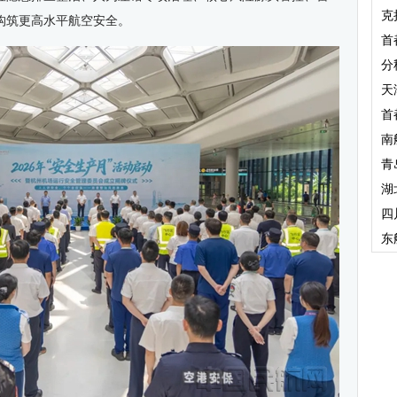
克
构筑更高水平航空安全。
首
分
天
首
南
青
湖
四
东