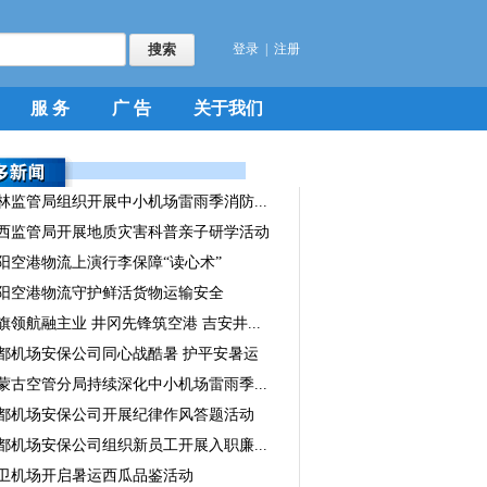
登录
|
注册
服 务
广 告
关于我们
林监管局组织开展中小机场雷雨季消防...
西监管局开展地质灾害科普亲子研学活动
阳空港物流上演行李保障“读心术”
阳空港物流守护鲜活货物运输安全
旗领航融主业 井冈先锋筑空港 吉安井...
都机场安保公司同心战酷暑 护平安暑运
蒙古空管分局持续深化中小机场雷雨季...
都机场安保公司开展纪律作风答题活动
都机场安保公司组织新员工开展入职廉...
卫机场开启暑运西瓜品鉴活动