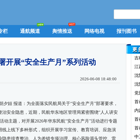
专栏
通航频道
舆情推送
网络电视
报刊图书
吉
署开展“安全生产月”系列活动
江
沈
2026-06-08 18:48:00
沈
党
首
胡夕姮 报道：
为全面落实民航局关于“安全生产月”部署要求，
内
整治安全隐患，近期，民航华东地区管理局紧密围绕“人人讲安
首
活动主题，对开展2026年华东民航“安全生产月”活动进行专题
首
用线上线下多种形式，组织开展学习宣传、教育培训、应急演
中
险隐患排查整治、人为差错专项治理、核心风险源头管控、雷