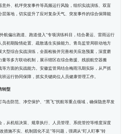
器意外、机坪突发事件等高频运行风险，组织实战演练、双盲
分层落地
，
切实提升了应对复杂天气、突发事件的综合保障能
外航偏出跑道、跑道侵入”专项演练科目
，
结合暑运、雷雨运行
人员初期险情处置、疏散逃生实操能力。青岛监管局联动地方
展大型综合实战演练，全面检验并完善相关应急预案，深度磨
力量等多方联动机制，展示辖区在综合救援、残损航空器搬
战等方面的实战能力。安徽监管局结合梅雨汛期实际，从严抓
航班运行协同保障，抓实关键岗位人员健康管理
工作
。
防转型
盯鸟击防范、净空保护、“黑飞”扰航等重点领域，确保隐患早发
会，从机组决策、规章执行、人员管理、系统管控等维度深度
改措施不实、机制固化不足”等问题，强调从“盯人盯事”转