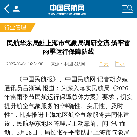
行业管理
频道
民航华东局赴上海市气象局调研交流 筑牢雷
雨季运行保障防线
头条
要闻
国内
国际
行业
态
航图
智库
专题
舆情
2026-06-04 16:54:00
来源：中国民航网
T 大
T 小
《
中国民航报
》、
中国民航网 记者胡夕姮
通讯员吕浙斌 报道：
为深入落实民航局《2026
年雷雨季节民航运行保障总体方案》要求，切实
提升航空气象服务的“准确性、实用性、及时
性”，扎实推进上海地区航空气象服务共同体建
设，民航华东地区管理局主动靠前、闻“汛”而
动。5月28日
，
局长张军平带队赴上海市气象局