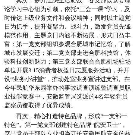
其次，提升组织生活质效。各支部以党委理
论学习中心组为引领，依托“三会一课”学习，及
时传达上级业务文件和会议精神；同时以主题党
日为抓手，提升凝聚力、战斗力，激发党员先锋
模范作用。主题党日内涵不断拓展，形式日益丰
富：第一党支部组织参观合肥城市记忆馆，了解
城市发展变迁；第二党支部走进合肥科技馆，体
验科技创新魅力；第三党支部联合合肥机场驻场
单位开展
3.15
消费者权益日志愿服务活动，并开
设“业务小讲堂”，推动处室业务宣讲进支部。在
今年民航华东局举办的事故调查演练暨调查员职
业技能竞赛中，安徽监管局选派的
4
名年轻党员
监察员都取得了优异成绩。
再次，精心打造特色品牌，形成“一支部一
特色”。第一党支部创建特色品牌“皖安卫士”，
突出党员干部以专业担当守护安徽民航安全的核