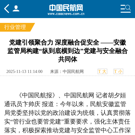
行业管理
频道
党建引领聚合力 深度融合促安全 ——安徽
监管局构建“纵到底横到边”党建与安全融合
头条
要闻
国内
国际
行业
共同体
态
航图
智库
专题
舆情
2025-11-13 11:14:00
来源：中国民航网
T 大
T 小
《中国民航报》、中国民航网 记者胡夕姮
通讯员卞帅庆 报道：今年以来，民航安徽监管
局党委坚持以党的政治建设为统领，认真贯彻落
实“管行业也要管党建”重要要求，强化主体责任
落实，积极探索推动党建与安全监管中心工作深