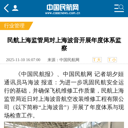
行业管理
频道
民航上海监管局对上海波音开展年度体系监
察
头条
要闻
国内
国际
行业
态
航图
智库
专题
舆情
2025-11-10 16:07:00
来源：中国民航网
T 大
T 小
《中国民航报》、中国民航网 记者胡夕姮
通讯员马海波 报道：为进一步巩固民航安全运
行的基础，并确保飞机维修工作质量，民航上海
监管局近日对上海波音航空改装维修工程有限公
司（以下简称“上海波音”）开展了年度体系与现
场检查工作。