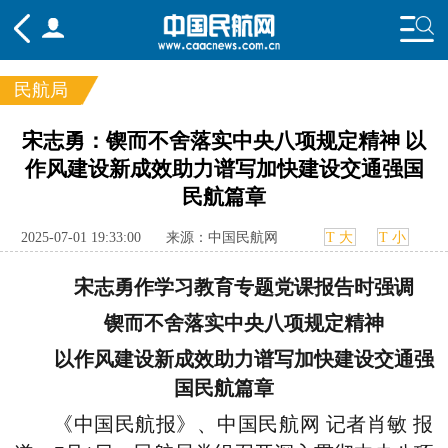
民航局
频道
宋志勇：锲而不舍落实中央八项规定精神 以
作风建设新成效助力谱写加快建设交通强国
头条
要闻
国内
国际
行业
民航篇章
态
航图
智库
专题
舆情
2025-07-01 19:33:00
来源：中国民航网
T 大
T 小
宋志勇作学习教育专题党课报告时强调
锲而不舍落实中央八项规定精神
以作风建设新成效助力谱写加快建设交通强
国民航篇章
《中国民航报》、中国民航网 记者肖敏 报