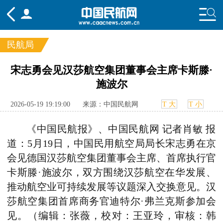
民航局
频道
宋志勇会见汉莎航空集团董事会主席卡斯滕·
施波尔
头条
要闻
国内
国际
行业
态
航图
智库
专题
舆情
2026-05-19 19:19:00
来源：中国民航网
T 大
T 小
《中国民航报》、中国民航网 记者肖敏 报
道：5月19日，中国民用航空局局长宋志勇在京
会见德国汉莎航空集团董事会主席、首席执行官
卡斯滕·施波尔，双方围绕汉莎航空在华发展、
推动航空业可持续发展等议题深入交换意见。汉
莎航空集团首席商务官迪特尔·弗兰克斯参加会
见。（编辑：张薇，校对：王亚玲，审核：韩