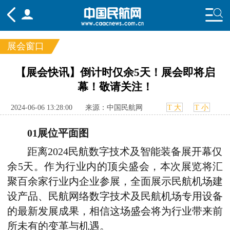
展会窗口
频道
【展会快讯】倒计时仅余5天！展会即将启
幕！敬请关注！
头条
要闻
国内
国际
行业
态
航图
智库
专题
舆情
2024-06-06 13:28:00
来源：中国民航网
T 大
T 小
01展位平面图
距离2024民航数字技术及智能装备展开幕仅
余5天。作为行业内的顶尖盛会，本次展览将汇
聚百余家行业内企业参展，全面展示民航机场建
设产品、民航网络数字技术及民航机场专用设备
的最新发展成果，相信这场盛会将为行业带来前
所未有的变革与机遇。