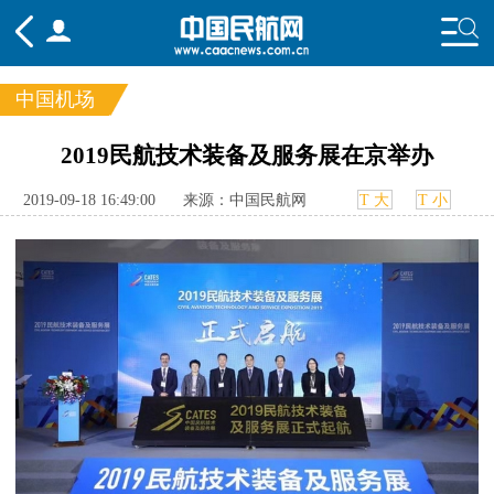
中国机场
频道
2019民航技术装备及服务展在京举办
头条
要闻
国内
国际
行业
2019-09-18 16:49:00
来源：中国民航网
T 大
T 小
态
航图
智库
专题
舆情