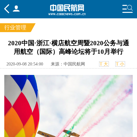
行业管理
频道
2020中国·浙江·横店航空周暨2020公务与通
用航空（国际）高峰论坛将于10月举行
头条
要闻
国内
国际
行业
态
航图
智库
专题
舆情
2020-09-08 20:54:00
来源：中国民航网
T 大
T 小