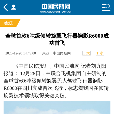
通航
频道
全球首款6吨级倾转旋翼飞行器镧影R6000成
功首飞
头条
要闻
国内
国际
行业
态
航图
智库
专题
舆情
2025-12-28 14:49:00
来源：中国民航网
T 大
T 小
《中国民航报》、中国民航网 记者刘九阳
报道：
12
月
28
日，由联合飞机集团自主研制的
全球首款
6
吨级倾转旋翼无人驾驶飞行器镧影
R6000
在四川完成首次飞行，
标志着我国在倾转
旋翼技术领域取得
关键
突破。