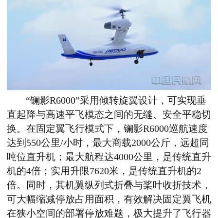
“
镧影
R6000”
采用倾转旋翼设计，可实现垂
直起降与高速平飞模态之间的无缝、安全平稳切
换。在固定翼飞行模式下，镧影
R6000
巡航速度
达到
550
公里
/
小时，最大商载
2000
公斤，远超同
吨位直升机；最大航程达
4000
公里，是传统直升
机的
4
倍；实用升限
7620
米，是传统直升机的
2
倍。同时，其机翼纵列式折叠与桨叶收折技术，
可大幅缩减停放占用面积，有效解决固定翼飞机
在狭小空间的部署停放难题，极大提升了飞行器