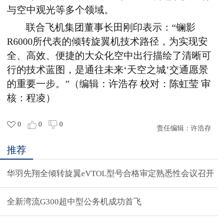
与空中观光等多个领域。
联合飞机集团董事长田刚印表示：“镧影
R6000
所代表的倾转旋翼机技术路径，为实现安
全、高效、便捷的大众化空中出行描绘了清晰可
行的技术蓝图，是通往未来‘天空之城’交通愿景
的重要一步。”（编辑：许浩存 校对：陈虹莹 审
核：程凌）
0
0
0
责任编辑：
许浩存
推荐
华羽先翔全倾转旋翼eVTOL型号合格审定熟悉性会议召开
全新湾流G300超中型公务机成功首飞