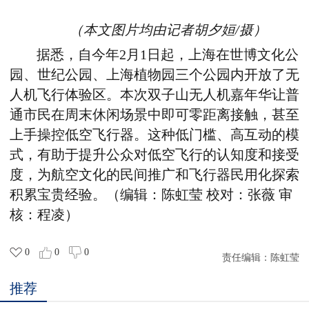
（本文图片均由记者胡夕姮
/
摄）
据悉，自今年
2
月
1
日起，上海在世博文化公
园、世纪公园、上海植物园三个公园内开放了无
人机飞行体验区。本次双子山无人机嘉年华让普
通市民在周末休闲场景中即可零距离接触，甚至
上手操控低空飞行器。这种低门槛、高互动的模
式，有助于提升公众对低空飞行的认知度和接受
度，为航空文化的民间推广和飞行器民用化探索
积累宝贵经验。（编辑：陈虹莹
校对：张薇
审
核：程凌）
0
0
0
责任编辑：
陈虹莹
推荐