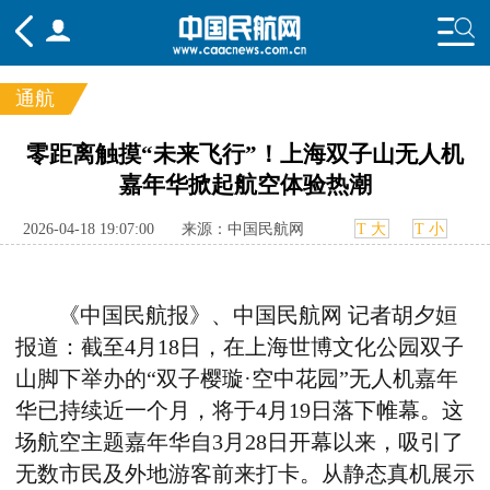
通航
频道
零距离触摸“未来飞行”！上海双子山无人机
嘉年华掀起航空体验热潮
头条
要闻
国内
国际
行业
态
航图
智库
专题
舆情
2026-04-18 19:07:00
来源：中国民航网
T 大
T 小
《中国民航报》、中国民航网 记者胡夕姮
报道：截至
4
月
18
日，在上海世博文化公园双子
山脚下举办的“双子樱璇·空中花园”无人机嘉年
华已持续近一个月，将于
4
月
19
日落下帷幕。这
场航空主题嘉年华自
3
月
28
日开幕以来，吸引了
无数市民及外地游客前来打卡。从静态真机展示