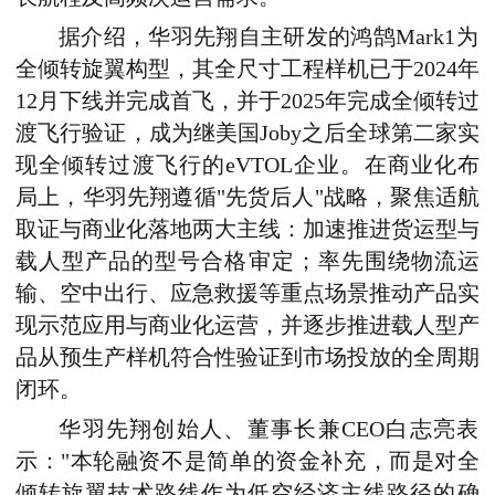
据介绍，
华羽先翔自主研发
的
鸿鹄Mark1
为
全倾转旋翼构型
，
其
全尺寸工程样机已于2024年
12月下线并完成首飞，并于2025年完成全倾转过
渡飞行验证，成为继美国Joby之后全球第二家实
现全倾转过渡飞行的eVTOL企业。在商业化布
局上，华羽先翔遵循"先货后人"战略，聚焦适航
取证与商业化落地两大主线
：
加速推进货运型与
载人型产品的型号合格审定；率先围绕物流运
输、空中出行、应急救援等重点场景推动产品实
现示范应用与商业化运营，并逐步推进载人型产
品从预生产样机符合性验证到市场投放的全周期
闭环。
华羽先翔创始人、董事长兼CEO白志亮表
示：
"本轮融资不是简单的资金补充，而是对全
倾转旋翼技术路线作为低空经济
主线路径
的确