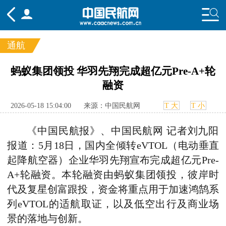
通航
频道
蚂蚁集团领投 华羽先翔完成超亿元Pre-A+轮
融资
头条
要闻
国内
国际
行业
态
航图
智库
专题
舆情
2026-05-18 15:04:00
来源：中国民航网
T 大
T 小
《中国民航报》、中国民航网 记者刘九阳
报道：5月18日，
国内全倾转eVTOL（电动垂直
起降航空器）企业华羽先翔
宣布
完成超亿元Pre-
A+轮融资
。
本轮融资由蚂蚁集团领投
，
彼岸时
代及复星创富跟投
，
资金将重点用于加速鸿鹄系
列eVTOL的适航取证，以及低空出行及商业场
景的落地与创新。