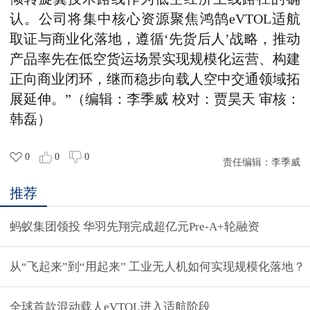
认。公司将集中核心资源聚焦鸿鹄eVTOL适航
取证与商业化落地，遵循
‘
先货后人
’
战略，推动
产品率先在低空货运场景实现规模化运营、构建
正向商业闭环，继而稳步向载人空中交通领域拓
展延伸。”
（编辑：李季威 校对：贾昊天 审核：
韩磊）
0
0
0
责任编辑：
李季威
推荐
蚂蚁集团领投 华羽先翔完成超亿元Pre-A+轮融资
从“飞起来”到“用起来” 工业无人机如何实现规模化落地？
全球首款混动载人eVTOL进入适航阶段