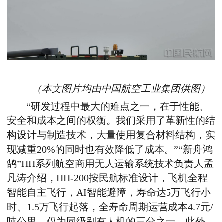
（本文图片均由
中国航空工业集团
供图）
“研发过程中最大的难点之一，在于性能、
安全和成本之间的权衡。我们采用了革新性的结
构设计与制造技术，大量使用复合材料结构，实
现减重
20%
的同时也有效降低了成本。”“
新舟鸿
鹄”
HH
系列航空商用无人运输系统
技术负责人孟
凡涛介绍
，
HH-200
按民航标准设计，飞机全程
智能自主飞行，
AI
智能避障，寿命达
5
万飞行小
时、
1.5
万飞行起落，全寿命周期运营成本
4.7
元
/
吨公里，仅为同级别有人机的三分之一。此外，