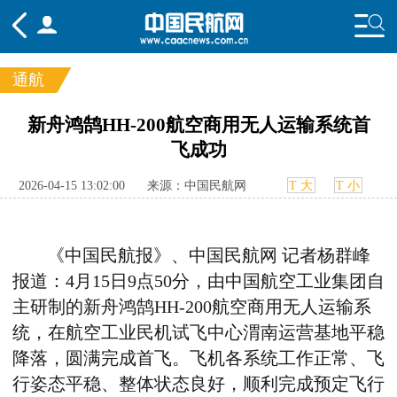
通航
频道
新舟鸿鹄HH-200航空商用无人运输系统首
飞成功
头条
要闻
国内
国际
行业
态
航图
智库
专题
舆情
2026-04-15 13:02:00
来源：中国民航网
T 大
T 小
《中国民航报》、中国民航网 记者杨群峰
报道：
4
月
15
日
9
点
50
分
，
由中国航空工业集团自
主研制的新舟鸿鹄
HH-200
航空商用无人运输系
统
，
在航空工业民机试飞中心渭南运营基地平稳
降落，圆满完成首飞。飞机各系统工作正常、飞
行姿态平稳、整体状态良好，顺利完成预定飞行