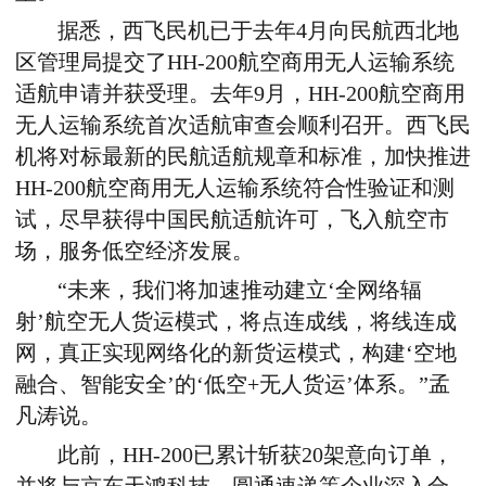
据悉，西飞民机已于去年
4
月向民航西北地
区管理局提交了
HH-200
航空商用无人运输系统
适航申请并获受理。去年
9
月，
HH-200
航空商用
无人运输系统首次适航审查会顺利召开。西飞民
机将对标最新的民航适航规章和标准，加快推进
HH-200
航空商用无人运输系统符合性验证和测
试，尽早获得中国民航适航许可，飞入航空市
场，服务低空经济发展。
“未来，我们将加速推动建立‘全网络辐
射’航空无人货运模式，将点连成线，将线连成
网，真正实现网络化的新货运模式，构建‘空地
融合、智能安全’的‘低空
+
无人货运’体系。”孟
凡涛说。
此前，
HH-200
已
累计
斩获
20
架意向订单，