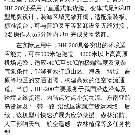
HH-200
还采用了直通式低货舱、变体式尾部和
Π
型尾翼设计，装卸区域宽敞开阔，适配集装板、
标准货台，可与普通叉车等装卸设备无缝对接，
2
名操作人员
5
分钟内即可完成货物装卸。
在实际应用中，
HH-200
具备突出的环境适
应能力，可在
500
米短跑道、
4200
米以上高高原
机场起降，适应
-40
℃至
50
℃的极端温度及复杂
气象条件，能够有效打通山区、海岛、雪域、高
原等地区的交通阻隔，构建高效的低空物流通
道。当前，
HH-200
主要服务于我国沿边沿海及
跨境支线货运、内陆点对点小货物流、东南亚跨
岛货运及“一带一路”沿线国家航空货运网络。后
续，该机型可快速扩展为应急救援、森林消防、
人工影响天气、航空遥感、农林植保等多任务构
型。