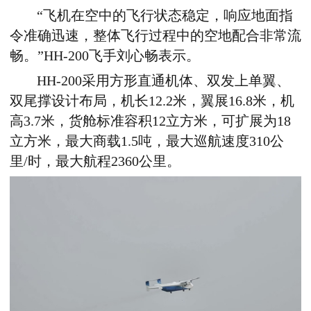
“飞机在空中的飞行状态稳定，响应地面指
令准确迅速，整体飞行过程中的空地配合非常
流
畅
。”
HH-200
飞手刘心畅表示。
HH-200
采用方形直通机体、双发上单翼、
双尾撑设计布局，机长
12.2
米，翼展
16.8
米，机
高
3.7
米，货舱标准容积
12
立方米，可扩展为
18
立方米，最大商载
1.5
吨，最大巡航速度
310
公
里
/
时，最大航程
2360
公里
。