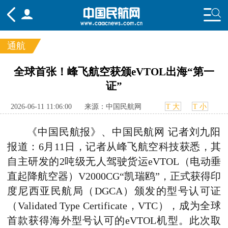
通航
频道
全球首张！峰飞航空获颁eVTOL出海“第一
证”
头条
要闻
国内
国际
行业
态
航图
智库
专题
舆情
2026-06-11 11:06:00
来源：中国民航网
T 大
T 小
《中国民航报》、中国民航网 记者刘九阳
报道：6月11日，记者从峰飞航空科技获悉，其
自主研发的2吨级无人驾驶货运eVTOL（电动垂
直起降航空器）V2000CG“凯瑞鸥”，正式获得印
度尼西亚民航局（DGCA）颁发的型号认可证
（Validated Type Certificate，VTC），成为全球
首款获得海外型号认可的eVTOL机型。此次取