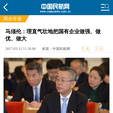
两会专递
马须伦：理直气壮地把国有企业做强、做
频道
优、做大
头条
要闻
国内
国际
行业
2017-03-12 11:26:00
来源：中国民航网
T 大
T 小
动态
直播
航图
智库
专题
频
投诉