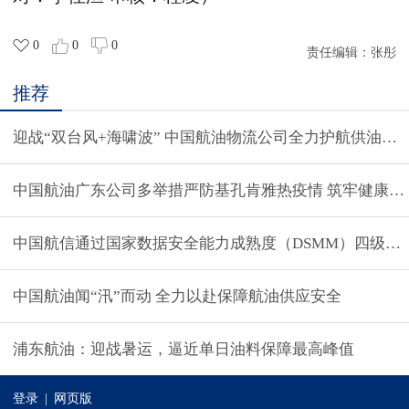
0
0
0
责任编辑：
张彤
推荐
迎战“双台风+海啸波” 中国航油物流公司全力护航供油安
中国航油广东公司多举措严防基孔肯雅热疫情 筑牢健康防
中国航信通过国家数据安全能力成熟度（DSMM）四级评
中国航油闻“汛”而动 全力以赴保障航油供应安全
浦东航油：迎战暑运，逼近单日油料保障最高峰值
登录
|
网页版