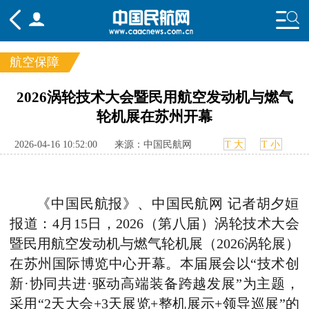
航空保障
频道
2026涡轮技术大会暨民用航空发动机与燃气
轮机展在苏州开幕
头条
要闻
国内
国际
行业
态
航图
智库
专题
舆情
2026-04-16 10:52:00
来源：中国民航网
T 大
T 小
《中国民航报》、中国民航网 记者胡夕姮
报道：4月15日，2026（第八届）涡轮技术大会
暨民用航空发动机与燃气轮机展（2026涡轮展）
在苏州国际博览中心开幕。本届展会以“技术创
新·协同共进·驱动高端装备跨越发展”为主题，
采用“2天大会+3天展览+整机展示+领导巡展”的