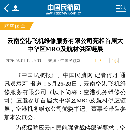
航空保障
频道
云南空港飞机维修服务有限公司亮相首届大
中华区MRO及航材供应链展
头条
要闻
国内
国际
行业
态
航图
智库
专题
舆情
2026-06-01 12:29:00
来源：中国民航网
T 大
T 小
《中国民航报》、中国民航网 记者何丹 通
讯员
袁莉
报道：
5月26-28日，云南空港飞机维
修服务有限公司（以下简称：空港机务维修公
司）应邀参加首届大中华区MRO及航材供应链
展，空港机务维修公司党委书记、董事长带队参
加本次展会。
为积极响应云南民航强省战略部署要求，空