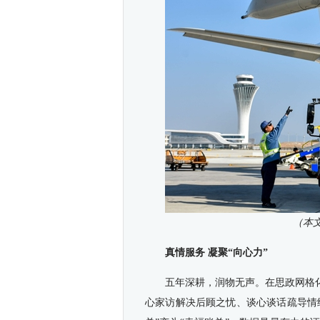
（本
真情服务 凝聚“向心力”
五年深耕，润物无声。在思政网格
心家访解决后顾之忧、谈心谈话疏导情