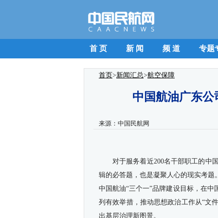
首 页
新 闻
频 道
专题
首页
>
新闻汇总
>
航空保障
中国航油广东公司
来源：
中国民航网
对于服务着近200名干部职工的
中
辑的必答题，也是凝聚人心的现实考题。
中国航油
“三个一”品牌建设目标，在
中
列有效举措，推动思想政治工作从“文件上
出基层治理新图景。