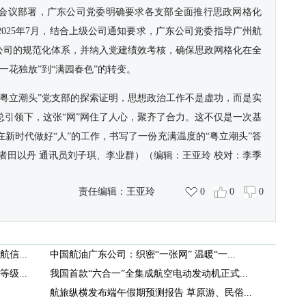
会议部署，广东公司党委明确要求各支部全面推行思政网格化
025年7月，结合上级公司通知要求，广东公司党委指导广州航
全公司的规范化体系，并纳入党建绩效考核，确保思政网格化在全
一花独放”到“满园春色”的转变。
“粤立潮头”党支部的探索证明，思想政治工作不是虚功，而是实
总引领下，这张“网”网住了人心，聚齐了合力。这不仅是一次基
新时代做好“人”的工作，书写了一份充满温度的“粤立潮头”答
者田以丹 通讯员刘子琪、李业群）（编辑：王亚玲 校对：李季
责任编辑：
王亚玲
0
0
0
信...
中国航油广东公司：织密“一张网” 温暖“一...
级...
我国首款“六合一”全集成航空电动发动机正式...
航旅纵横发布端午假期预测报告 草原游、民俗...