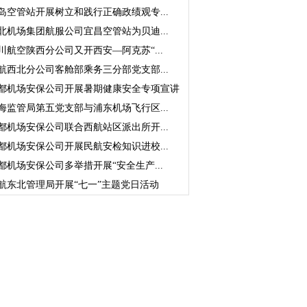
岛空管站开展树立和践行正确政绩观专...
北机场集团航服公司宜昌空管站为贝迪...
川航空陕西分公司又开西安—阿克苏“...
航西北分公司客舱部乘务三分部党支部...
都机场安保公司开展暑期健康安全专项宣讲
海监管局第五党支部与浦东机场飞行区...
都机场安保公司联合西航站区派出所开...
都机场安保公司开展民航安检知识进校...
都机场安保公司多举措开展“安全生产...
航东北管理局开展“七一”主题党日活动