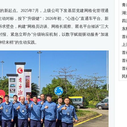
青
的新起点。2025年7月，上级公司下发基层党建网格化管理通
湖
动对标，按下“升级键”：2026年初，“心连心”直通车平台、新
四
诉求壁垒，构建“网格员访谈、网格长观察、匿名平台倾诉”三大
东
小时报、紧急立即办”分级响应机制，以数字赋能驱动服务“加速
首
神经末梢”的生动实践。
上
首
首
首
民