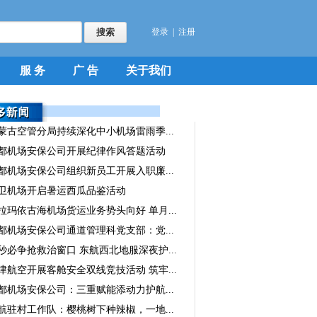
登录
|
注册
服 务
广 告
关于我们
蒙古空管分局持续深化中小机场雷雨季...
都机场安保公司开展纪律作风答题活动
都机场安保公司组织新员工开展入职廉...
卫机场开启暑运西瓜品鉴活动
拉玛依古海机场货运业务势头向好 单月...
都机场安保公司通道管理科党支部：党...
秒必争抢救治窗口 东航西北地服深夜护...
津航空开展客舱安全双线竞技活动 筑牢...
都机场安保公司：三重赋能添动力护航...
航驻村工作队：樱桃树下种辣椒，一地...