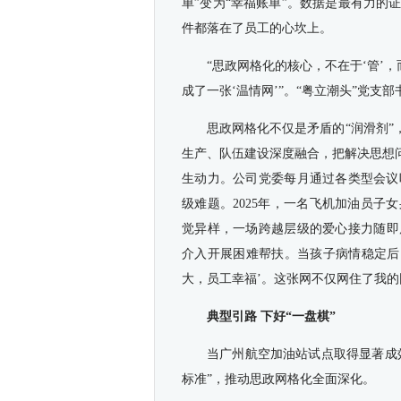
单”变为“幸福账单”。数据是最有力的证
件都落在了员工的心坎上。
“思政网格化的核心，不在于‘管’
成了一张‘温情网’”。“粤立潮头”党支
思政网格化不仅是矛盾的“润滑剂”
生产、队伍建设深度融合，把解决思想
生动力。公司党委每月通过各类型会议
级难题。2025年，一名飞机加油员
觉异样，一场跨越层级的爱心接力随即
介入开展困难帮扶。当孩子病情稳定后
大，员工幸福’。这张网不仅网住了我的
典型引路 下好“一盘棋”
当广州航空加油站试点取得显著成
标准”，推动思政网格化全面深化。