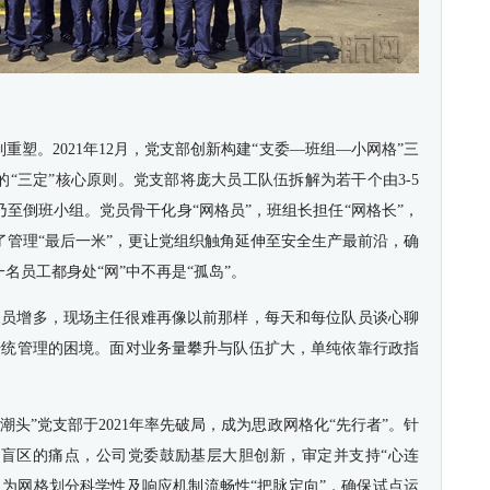
重塑。2021年12月，党支部创新构建“支委—班组—小网格”三
的“三定”核心原则。党支部将庞大员工队伍拆解为若干个由3-5
乃至倒班小组。党员骨干化身“网格员”，班组长担任“网格长”，
了管理“最后一米”，更让党组织触角延伸至安全生产最前沿，确
名员工都身处“网”中不再是“孤岛”。
人员增多，现场主任很难再像以前那样，每天和每位队员谈心聊
传统管理的困境。面对业务量攀升与队伍扩大，单纯依靠行政指
潮头”党支部于2021年率先破局，成为思政网格化“先行者”。针
盲区的痛点，公司党委鼓励基层大胆创新，审定并支持“心连
，为网格划分科学性及响应机制流畅性“把脉定向”，确保试点运