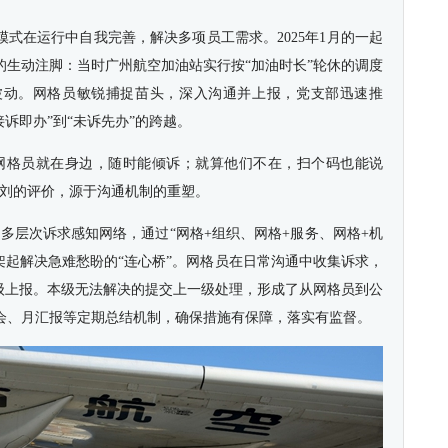
这套模式在运行中自我完善，解决多项员工需求。2025年1月的一起
的生动注脚：当时广州航空加油站实行按“加油时长”轮休的调度
波动。网格员敏锐捕捉苗头，深入沟通并上报，党支部迅速推
接诉即办”到“未诉先办”的跨越。
网格员就在身边，随时能倾诉；就算他们不在，扫个码也能说
小刘的评价，源于沟通机制的重塑。
建多层次诉求感知网络，通过“网格+组织、网格+服务、网格+机
，架起解决急难愁盼的“连心桥”。网格员在日常沟通中收集诉求，
逐级上报。本级无法解决的提交上一级处理，形成了从网格员到公
会、月汇报等定期总结机制，确保措施有保障，落实有监督。