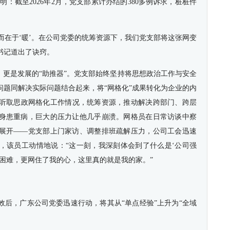
明：截至2026年2月，党支部累计办结的380多例诉求，桩桩件
，而在于‘暖’。在公司党委的统筹资源下，我们党支部将这张网变
部书记道出了诀窍。
，更是发展的“助推器”。党支部始终坚持将思想政治工作与安全
问题同解决实际问题结合起来，将“网格化”成果转化为企业的内
听取思政网格化工作情况，统筹资源，推动解决跨部门、跨层
子女身患重病，巨大的压力让他几乎崩溃。网格员在日常访谈中察
展开——党支部上门家访、调整排班疏解压力，公司工会迅速
，该员工动情地说：“这一刻，我深刻体会到了什么是‘公司强
困难，更网住了我的心，这里真的就是我的家。”
效后，广东公司党委迅速行动，将其从“单点经验”上升为“全域