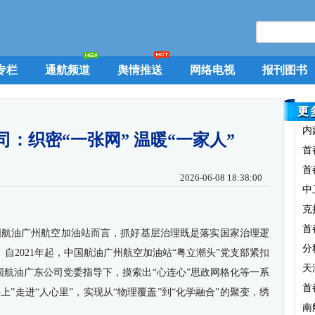
专栏
通航频道
舆情推送
网络电视
报刊图书
内
：织密“一张网” 温暖“一家人”
首
首
2026-06-08 18:38:00
中
克
首
国航油
广州航空加油站而言，抓好基层治理既是落实国家治理逻
分
自2021年起，
中国航油
广州航空加油站“粤立潮头”党支部紧扣
天
国航油
广东公司党委指导下，摸索出“心连心”思政网格化等一系
首
”走进“人心里”，实现从“物理覆盖”到“化学融合”的聚变，绣
南