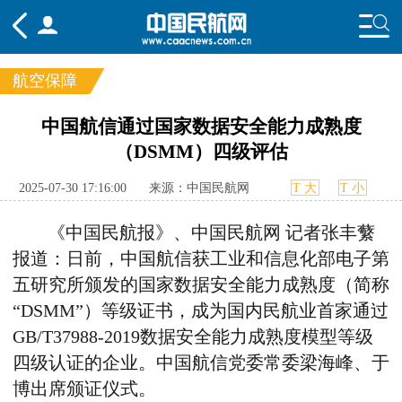
航空保障
频道
中国航信通过国家数据安全能力成熟度
（DSMM）四级评估
头条
要闻
国内
国际
行业
态
航图
智库
专题
舆情
2025-07-30 17:16:00
来源：中国民航网
T 大
T 小
《中国民航报》、中国民航网 记者张丰蘩
报道：日前，中国航信获工业和信息化部电子第
五研究所颁发的国家数据安全能力成熟度（简称
“
DSMM
”）等级证书，成为国内民航业首家通过
GB/T37988-2019
数据安全能力成熟度模型等级
四级认证的企业。中国航信党委常委梁海峰、于
博出席颁证仪式。