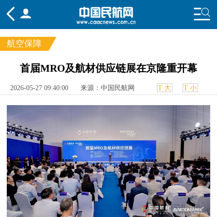
航空保障
频道
首届MRO及航材供应链展在京隆重开幕
头条
要闻
国内
国际
行业
2026-05-27 09:40:00
来源：中国民航网
T 大
T 小
态
航图
智库
专题
舆情