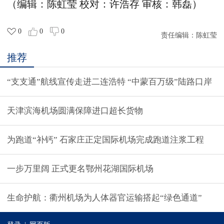
（编辑
：
陈虹莹
校
对：
许浩存
审核
：
韩磊）
0
0
0
责任编辑：
陈虹莹
推荐
“支支通”航线宣传走进二连浩特 “中蒙百万级”陆路口岸
天津滨海机场圆满保障进口超长货物
为跑道“补钙” 石家庄正定国际机场完成跑道注浆工程
一步万里阔 正式更名鄂州花湖国际机场
生命护航：衢州机场为人体器官运输搭起“绿色通道”