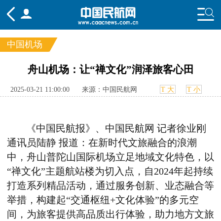
中国机场
频道
舟山机场：让“禅文化”润泽旅客心田
头条
要闻
国内
国际
行业
2025-03-21 11:00:00
来源：中国民航网
T 大
T 小
态
航图
智库
专题
舆情
《中国民航报》、中国民航网 记者
徐业刚
通讯员陆静 报道：
在新时代文旅融合的浪潮
中，舟山普陀山国际机场立足地域文化特色，以
“禅文化”主题航站楼为切入点，自
2024
年起持续
打造系列精品活动，通过服务创新、业态融合等
举措，构建起“交通枢纽
+
文化体验”的多元空
间，为旅客提供高品质出行体验，助力地方文旅