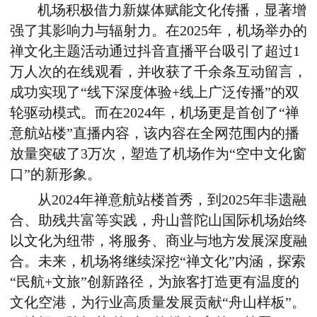
机场积极借力新媒体赋能文化传播，显著增
强了其影响力与辐射力。在
2025
年，机场举办的
禅文化主题活动通过抖音直播平台吸引了超过
1
万人次的在线观看，并收获了千余条互动留言，
成功实现了“线下深度体验
+
线上广泛传播”的双
轮驱动模式。而在
2024
年，机场更是首创了“禅
意航站楼”直播内容，该内容在全网范围内的播
放量突破了
3
万次，塑造了机场作为“空中文化窗
口”的新形象。
从
2024
年禅意航站楼首秀，到
2025
年非遗融
合、助残共富等实践，舟山普陀山国际机场始终
以文化为纽带，将服务、商业与地方发展深度融
合。未来，机场将继续深挖“禅文化”内涵，探索
“民航
+
文旅”创新路径，为旅客打造更有温度的
文化空港，为行业高质量发展贡献“舟山样板”。