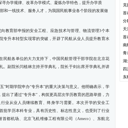
断探寻办学规律、改革办学模式、凝炼办学特色，提升办学质
克
干部和一线技术、服务人才，为我国民航事业各个阶段的发展做
首
分
天
院
向教育部申报的安全工程、应急技术与管理、物流管理3个本
首
院专升本转型实现零的突破，开辟了民航从业人员提升教育水
南
青
备，在民航各单位的大力支持下，
中国民航管理干部
学院
在北京花
湖
礼。
副院长闫植林主持开学典礼，
院长
于剑出席开学
典礼
并
讲
四
东
五”时期学院申办“专升本”的重大决策与意义。他
明确
表示
，
学
，提出了通过“专升本”，构筑更高层次学历教育的思路举措，力
足行业从业人员继续教育、终身学习需要。本次开学的安全工
首批学历本科专业，具有历史性、标志性意义，也受到了行业
谢首都机场、北京飞机维修工程有限公司（Ameco）、东航北