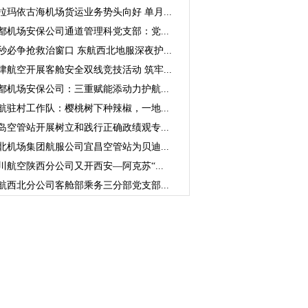
拉玛依古海机场货运业务势头向好 单月...
都机场安保公司通道管理科党支部：党...
秒必争抢救治窗口 东航西北地服深夜护...
津航空开展客舱安全双线竞技活动 筑牢...
都机场安保公司：三重赋能添动力护航...
航驻村工作队：樱桃树下种辣椒，一地...
岛空管站开展树立和践行正确政绩观专...
北机场集团航服公司宜昌空管站为贝迪...
川航空陕西分公司又开西安—阿克苏“...
航西北分公司客舱部乘务三分部党支部...