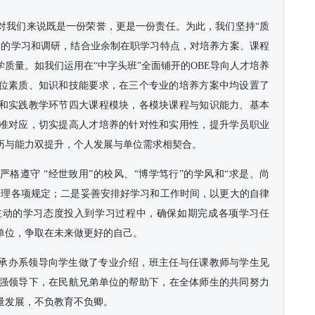
对我们来说既是一份荣誉，更是一份责任。为此，我们坚持“质
量的学习和调研，结合业余制在职学习特点，对培养方案、课程
质量。如我们运用在“中字头班”全面铺开的OBE导向人才培养
位素质、知识和技能要求，在三个专业的培养方案中均设置了
和实践教学环节四大课程模块，各模块课程与知识能力、基本
准对应，切实提高人才培养的针对性和实用性，提升学员职业
历与能力双提升，个人发展与单位需求相契合。
格遵守 “经世致用”的校风、“博学笃行”的学风和“求是、尚
管理各项规定；二是妥善安排好学习和工作时间，以更大的自律
主动的学习态度投入到学习过程中，确保如期完成各项学习任
单位，争取在未来做更好的自己。
业承办系领导向学生做了专业介绍，班主任与任课教师与学生见
强领导下，在民航兄弟单位的帮助下，在全体师生的共同努力
量发展，不负教育不负卿。