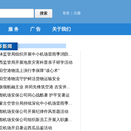
登录
|
注册
服 务
广 告
关于我们
林监管局组织开展中小机场雷雨季消防...
西监管局开展地质灾害科普亲子研学活动
阳空港物流上演行李保障“读心术”
阳空港物流守护鲜活货物运输安全
旗领航融主业 井冈先锋筑空港 吉安井...
都机场安保公司同心战酷暑 护平安暑运
蒙古空管分局持续深化中小机场雷雨季...
都机场安保公司开展纪律作风答题活动
都机场安保公司组织新员工开展入职廉...
卫机场开启暑运西瓜品鉴活动