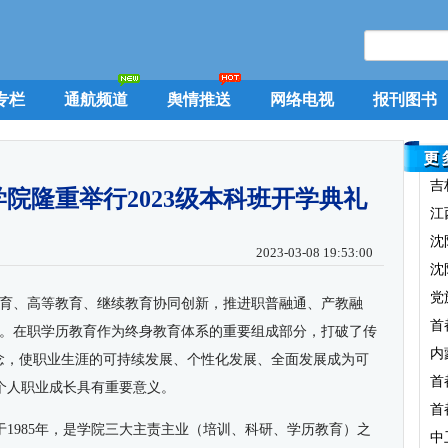
专栏
通航频道
舆情推送
网络电视
报刊图书
吉
院隆重举行2023级本科班开学典礼
江
沈
2023-03-08 19:53:00
沈
党
教育、高等教育、继续教育协同创新，推进职普融通、产教融
首
”。在职学历教育作为终身教育体系的重要组成部分，打破了传
内
观念，使职业生涯的可持续发展、个性化发展、全面发展成为可
首
个人职业成长具有重要意义。
首
1985年，是学院三大主责主业（培训、科研、学历教育）之
中