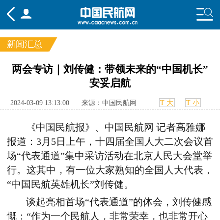
新闻汇总
频道
两会专访｜刘传健：​带领未来的“中国机长”
安妥启航
头条
要闻
国内
国际
行业
态
航图
智库
专题
舆情
2024-03-09 13:13:00
来源：中国民航网
T 大
T 小
《中国民航报》、中国民航网
记者高雅娜
报道：3月5日上午，十四届全国人大二次会议首
场“代表通道”集中采访活动在北京人民大会堂举
行。这其中，有一位大家熟知的全国人大代表，
“中国民航英雄机长”刘传健。
谈起亮相首场“代表通道”的体会，刘传健感
慨：“作为一个民航人，非常荣幸，也非常开心