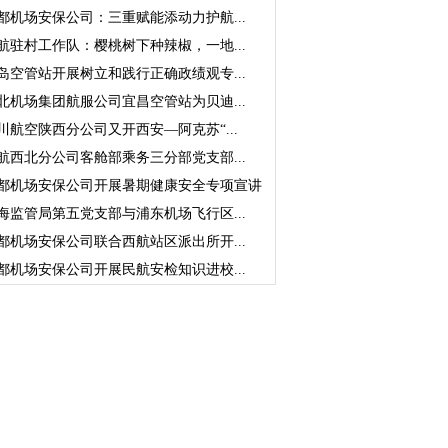
都机场安保公司：三重赋能添动力护航...
航驻村工作队：樱桃树下种辣椒，一地...
岛空管站开展树立和践行正确政绩观专...
北机场集团航服公司宜昌空管站为贝迪...
川航空陕西分公司又开西安—阿克苏“...
航西北分公司客舱部乘务三分部党支部...
都机场安保公司开展暑期健康安全专项宣讲
海监管局第五党支部与浦东机场飞行区...
都机场安保公司联合西航站区派出所开...
都机场安保公司开展民航安检知识进校...