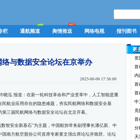
专栏
通航频道
舆情推送
网络电视
报刊图书
党
网络与数据安全论坛在京举办
首
内
2025-06-06 17:56:00
首
首
许晓泓 报道：在新一轮科技革命和产业变革中，人工智能是重
中
在民航业应用存在的隐患难题，夯实民航网络和数据安全基
克
办的第三届民航网络与数据安全论坛在北京开幕。
首
共筑数智安全新基石”为主题，中国航协常务副理事长潘亿新、中
分
中国南方航空股份公司首席专家黄文强出席论坛并致辞。论坛
天