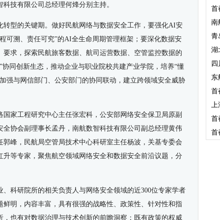
智科技有限公司总经理何烽分别主持。
首
南
化转型的关键期。做好民航网络与数据安全工作，要强化AI安
青
程可溯、责任可究”的AI全生命周期管理框架；要深化数据安
湖
》要求，探索民航旅客数据、航司运营数据、空管监控数据的
四
”协同创新生态，推动企业与职业院校共建产业学院，培养“懂
东
，加强与网信部门、公安部门的协同联动，建立跨领域安全威胁
首
上
络国家工程研究中心主任张宏科，公安部网络安全保卫局原副
首
安全协会副理事长孟丹，南航数智科技有限公司副总经理黄伟
首
任郭峰，民航局空管局技术中心科研室主任杨波，关基专委会
红升等专家，聚焦航空领域网络安全和数据安全前沿议题，分
、科研院所的相关负责人与网络安全领域的近300位专家学者
题鲜明，内容丰富，具有很强的战略性、政策性、针对性和指
析，也有对数据治理与技术创新的前瞻洞察；既有政策的权威