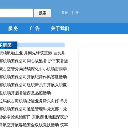
登录
|
注册
服 务
广 告
关于我们
旗领航融主业 井冈先锋筑空港 吉发井...
都机场安保公司同心战酷暑 护平安暑运
蒙古空管分局持续深化中小机场雷雨季...
都机场安保公司开展纪律作风答题活动
都机场安保公司组织新员工开展入职廉...
卫机场开启暑运西瓜品鉴活动
拉玛依古海机场货运业务势头向好 单月...
都机场安保公司通道管理科党支部：党...
秒必争抢救治窗口 东航西北地服深夜护...
津航空开展客舱安全双线竞技活动 筑牢...