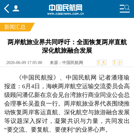
新闻汇总
频道
两岸航旅业界共同呼吁：全面恢复两岸直航
深化航旅融合发展
头条
要闻
国内
国际
行业
态
航图
智库
专题
舆情
2026-06-09 17:05:00
来源：中国民航网
T 大
T 小
《中国民航报》、中国民航网 记者潘瑾瑜
报道：6月4日，海峡两岸航空运输交流委员会高
级顾问潘亿新在京会见台湾旅行商业同业公会总
会理事长吴盈良一行。两岸航旅业界代表围绕推
动恢复两岸客运直航、深化航空与旅游融合发展
等议题深入探讨，凝聚共识与力量，共同发出
“要交流、要复航、要便利”的业界心声。