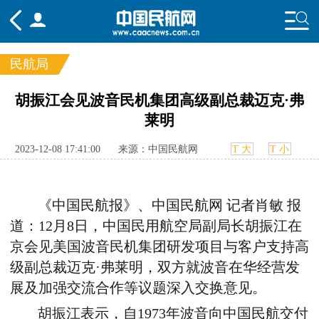
民航局
频道
胡振江会见波音民机集团高级副总裁迈克·弗
莱明
头条
要闻
国内
国际
行业
态
航图
智库
专题
舆情
2023-12-08 17:41:00
来源：中国民航网
T 大
T 小
《中国民航报
》、中国民航网
记者肖敏 报
道：
12月8日，中国民用航空局副局长胡振江在
京会见美国波音民机集团研发项目与客户支持高
级副总裁迈克·弗莱明，双方就波音在华经营发
展及加强交流合作等议题深入交换意见。
胡振江表示，自1973年波音向中国民航交付