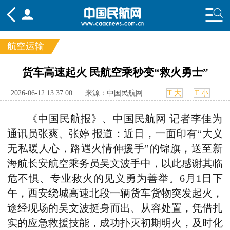
航空运输
频道
货车高速起火 民航空乘秒变“救火勇士”
头条
要闻
国内
国际
行业
2026-06-12 13:37:00
来源：中国民航网
T 大
T 小
态
航图
智库
专题
舆情
《中国民航报》、中国民航网 记者李佳为
通讯员
张爽
、
张婷
报道：
近日，一面印有“大义
无私暖人心，路遇火情伸援手”的锦旗，送至新
海航长安航空乘务员吴文波手中，以此感谢其临
危不惧、专业救火的见义勇为善举。6月1日下
午，西安绕城高速北段一辆货车货物突发起火，
途经现场的吴文波挺身而出、从容处置，凭借扎
实的应急救援技能，成功扑灭初期明火，及时化