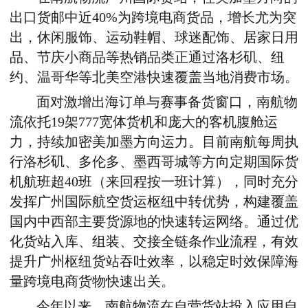
出口货邮中近40%为
跨境电商货品
，
增长尤为突
出，
休闲服饰、运动
鞋帽、球迷配饰、居家日用
品、节庆小商品等热销品类正通过洛杉矶、纽
约、温哥华等北美空港快速覆盖当地消费市场。
面对激增出海
订单与赛事备货窗口，南航物
流
依托19架777宽体货机和庞大的客机腹舱运
力，持续加密美加墨方向运
力。目前南航每周执
行洛杉矶、多伦多、墨西哥城等方向定期国际货
机航班超40班（来回程按一班计算），同时充分
发挥广州国际航空货运枢纽中转优势，构建覆盖
国内中西部主要货源地的快速转运网络
。通过
优
化货站入库、组装、交接全链条作业流程，
有效
提升广州枢纽货站吞吐效率，以稳定时效保障海
量跨境电商货物快速出关。
今年以来，南航物流在自营货站投入应用自