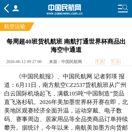
航空运输
频道
每周超40班货机航班 南航打通世界杯商品出
海空中通道
头条
要闻
国内
国际
行业
态
航图
智库
专题
舆情
2026-06-12 09:27:00
来源：中国民航网
T 大
T 小
《中国民航报》、中国民航网 记者郭瑛 报
道：
6月11日，南方航空CZ2537货机航班从广州
白云国际机场起飞，满载
105
吨“中国制造”货品
直飞洛杉矶。2026年美加墨世界杯开赛在即，北
美地区观赛经济全面升温，运动穿戴、电子数
码、赛事周边、居家用品等全品类商
品订单持续
攀升。据统计，今年以来，南航美加墨方向货邮