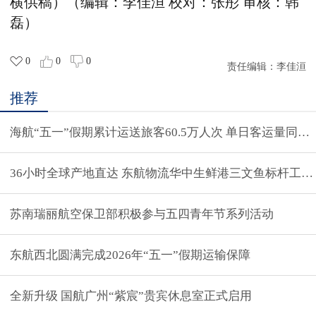
横供稿）
（
编辑：李佳洹 校对：张彤 审核：韩
磊
）
0
0
0
责任编辑：
李佳洹
推荐
海航“五一”假期累计运送旅客60.5万人次 单日客运量同比提
36小时全球产地直达 东航物流华中生鲜港三文鱼标杆工厂
苏南瑞丽航空保卫部积极参与五四青年节系列活动
东航西北圆满完成2026年“五一”假期运输保障
全新升级 国航广州“紫宸”贵宾休息室正式启用