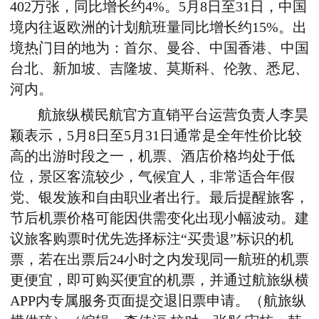
402万张，同比增长约4%。5月8日至31日，中国
境内往返欧洲的计划航班量同比增长约15%。出
境热门目的地为：首尔、曼谷、中国香港、中国
台北、新加坡、吉隆坡、莫斯科、伦敦、悉尼、
河内。
航旅纵横民航官方直销平台运营负责人李昊
颖表示，5月8日至5月31日通常是全年性价比较
高的出游时段之一，机票、酒店价格均处于低
位，景区客流较少，气候宜人，非常适合年假
党、银发族和自由职业者出行。最后提醒旅客，
节后机票价格可能因供需变化出现小幅波动。建
议旅客购票时优先选择标注“买贵退”标识的机
票，若在出票后24小时之内发现同一航班的机票
更便宜，
即可
购买便宜的机票，并
通过
航旅纵横
APP内专属
服务
页面提交退
旧
票申请。
（航旅纵