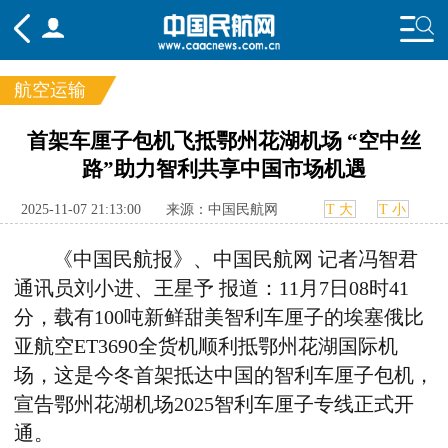
航空运输
频道
首架车厘子包机飞抵鄂州花湖机场 “空中丝
路”助力智利共享中国市场机遇
头条
要闻
国内
国际
行业
态
航图
智库
专题
舆情
2025-11-07 21:13:00
来源：中国民航网
T 大
T 小
《中国民航报》、中国民航网
记者冯智君
通讯员刘小进、王星予 报道：
11
月
7
日
08
时
41
分，载有
100
吨新鲜甜美智利车厘子的埃塞俄比
亚航空
ET3690
全货机顺利抵鄂州花湖国际机
场，这是今冬首架抵达中国的智利车厘子包机，
宣告鄂州花湖机场
2025
智利车厘子专线正式开
通。