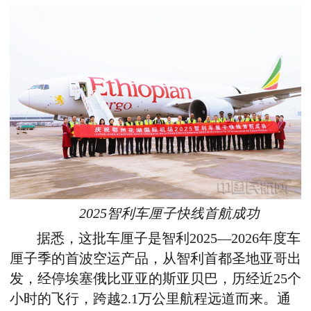
2025智利车厘子快线首航成功
据悉，这批车厘子是智利
2025—2026
年度车
厘子季的首波空运产品，从智利首都圣地亚哥出
发，经停埃塞俄比亚亚的斯亚贝巴，历经近
25
个
小时的飞行，跨越
2.1
万公里航程远道而来。通