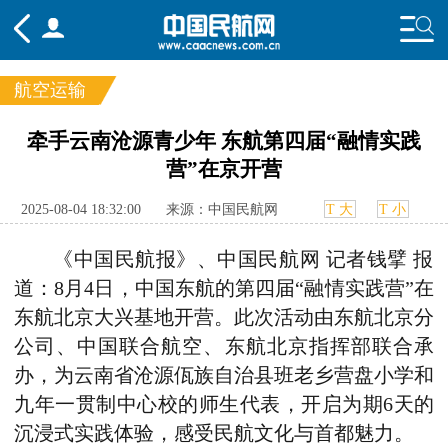
航空运输
频道
牵手云南沧源青少年 东航第四届“融情实践
营”在京开营
头条
要闻
国内
国际
行业
态
航图
智库
专题
舆情
2025-08-04 18:32:00
来源：中国民航网
T 大
T 小
《中国民航报》、中国民航网 记者钱擘 报
道：8月4日，中国东航的第四届“融情实践营”在
东航北京大兴基地开营。此次活动由东航北京分
公司、中国联合航空、东航北京指挥部联合承
办，为云南省沧源佤族自治县班老乡营盘小学和
九年一贯制中心校的师生代表，开启为期6天的
沉浸式实践体验，感受民航文化与首都魅力。