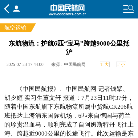
航空运输
频道
东航物流：护航6匹“宝马”跨越9000公里抵
沪
头条
要闻
国内
国际
行业
态
航图
智库
专题
舆情
2025-07-23 17:44:00
来源：中国民航网
T 大
T 小
《中国民航报》、中国民航网
记者钱擘、
胡夕姮
实习生
董文轩
报道：
7
月
23
日
11
时
37分
，
随着中国东航旗下东航物流所属中货航
CK206
航
班抵达上海浦东国际机场，
6
匹来自德国与荷兰
的珍贵温血马，顺利完成了自阿姆斯特丹飞往上
海、跨越近
9000
公里的长途飞行。此次运输是东