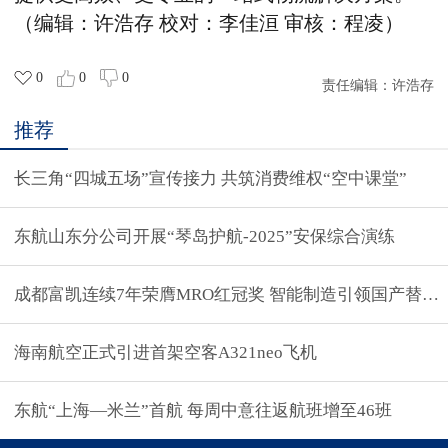
（编辑：许浩存 校对：李佳洹 审核：程凌）
0
0
0
责任编辑：
许浩存
推荐
长三角“四城五场”宣传接力 共筑消费维权“空中课堂”
东航山东分公司开展“琴岛护航-2025”安保综合演练
成都富凯连续7年荣膺MRO红冠奖 智能制造引领国产替代
海南航空正式引进首架空客A321neo飞机
东航“上海—米兰”首航 每周中意往返航班增至46班