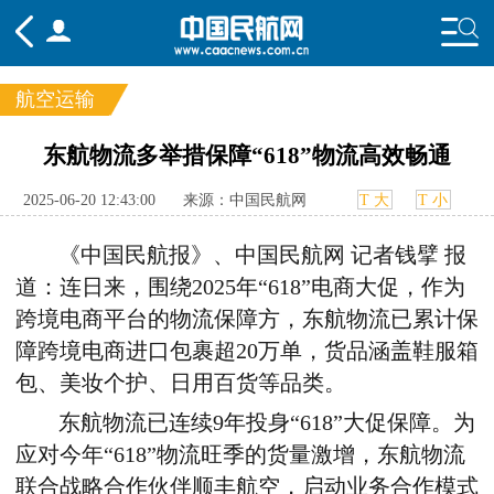
航空运输
频道
东航物流多举措保障“618”物流高效畅通
头条
要闻
国内
国际
行业
2025-06-20 12:43:00
来源：中国民航网
T 大
T 小
态
航图
智库
专题
舆情
《中国民航报》、中国民航网 记者钱擘 报
道：连日来，围绕2025年“618”电商大促，作为
跨境电商平台的物流保障方，东航物流已累计保
障跨境电商进口包裹超20万单，货品涵盖鞋服箱
包、美妆个护、日用百货等品类。
东航物流已连续9年投身“618”大促保障。为
应对今年“618”物流旺季的货量激增，东航物流
联合战略合作伙伴顺丰航空，启动业务合作模式