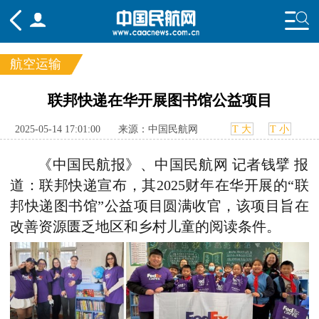
航空运输
频道
联邦快递在华开展图书馆公益项目
头条
要闻
国内
国际
行业
2025-05-14 17:01:00
来源：中国民航网
T 大
T 小
态
航图
智库
专题
舆情
《中国民航报》、中国民航网 记者钱擘 报
道：联邦快递宣布，其2025财年在华开展的“联
邦快递图书馆”公益项目圆满收官，该项目旨在
改善资源匮乏地区和乡村儿童的阅读条件。