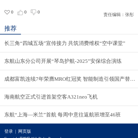
0
0
0
责任编辑：
张彤
推荐
长三角“四城五场”宣传接力 共筑消费维权“空中课堂”
东航山东分公司开展“琴岛护航-2025”安保综合演练
成都富凯连续7年荣膺MRO红冠奖 智能制造引领国产替代
海南航空正式引进首架空客A321neo飞机
东航“上海—米兰”首航 每周中意往返航班增至46班
登录
|
网页版