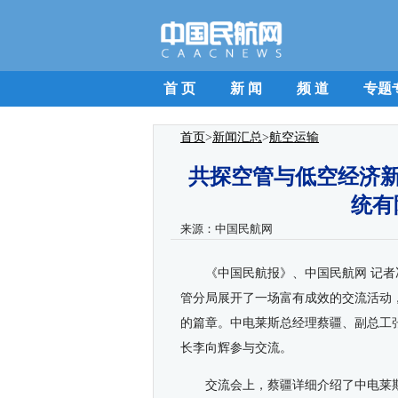
首 页
新 闻
频 道
专题
首页
>
新闻汇总
>
航空运输
共探空管与低空经济新
统有
来源：
中国民航网
《中国民航报》、中国民航网
记者
管分局展开了一场富有成效的交流活动
的篇章。中电莱斯总经理蔡疆、副总工
长李向辉参与交流。
交流会上，蔡疆详细介绍了中电莱