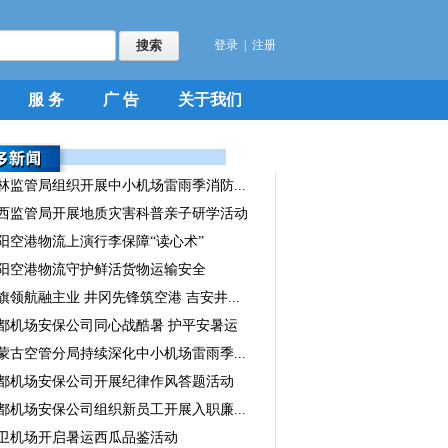
登录
|
注册
服 务
广 告
关于我们
林监管局组织开展中小机场雷雨季消防...
西监管局开展地质灾害科普亲子研学活动
阳空港物流上演行李保障“读心术”
阳空港物流守护鲜活货物运输安全
旗领航融主业 井冈先锋筑空港 吉安井...
都机场安保公司同心战酷暑 护平安暑运
蒙古空管分局持续深化中小机场雷雨季...
都机场安保公司开展纪律作风答题活动
都机场安保公司组织新员工开展入职廉...
卫机场开启暑运西瓜品鉴活动