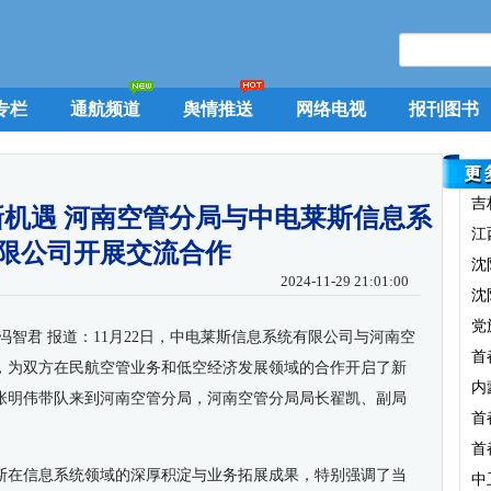
专栏
通航频道
舆情推送
网络电视
报刊图书
吉
机遇 河南空管分局与中电莱斯信息系
江
限公司开展交流合作
沈
2024-11-29 21:01:00
沈
党
冯智君 报道：
11
月
22
日，中电莱斯信息系统有限公司与河南空
首
，为双方在民航空管业务和低空经济发展领域的合作开启了新
内
张明伟带队来到河南空管分局，河南空管分局局长翟凯、副局
首
首
斯在信息系统领域的深厚积淀与业务拓展成果，特别强调了当
中