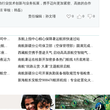
动行业技术创新与业务拓展，携手迈向更加紧密、高效的合作
洹 审核：韩磊）
责任编辑：
孙文瑾
0
0
0
中...
东航上指中心精心保障暑运航班快速过站
...
南航新疆分公司保卫部（空保管理部）圆满完成...
...
西藏航空携手墨迹天气 启动高高原航空智能气...
夜运力
南航暑运在桂新开加密多条热门航线 8月底将迎...
南航“丝路云赏·大暑”主题航班启航
空...
南航新疆分公司开展执勤装备领取规范专项检查...
新海航长安航空9H8470航班机组：专业处置化火...