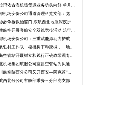
拉玛依古海机场货运业务势头向好 单月...
都机场安保公司通道管理科党支部：党...
秒必争抢救治窗口 东航西北地服深夜护...
津航空开展客舱安全双线竞技活动 筑牢...
都机场安保公司：三重赋能添动力护航...
航驻村工作队：樱桃树下种辣椒，一地...
岛空管站开展树立和践行正确政绩观专...
北机场集团航服公司宜昌空管站为贝迪...
川航空陕西分公司又开西安—阿克苏“...
航西北分公司客舱部乘务三分部党支部...