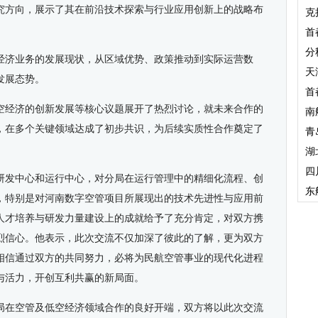
究方向，展示了其在前沿技术探索与行业应用创新上的战略布
克
首
分
经济业务的发展现状，从区域优势、政策推动到实际运营数
天
发展态势。
首
空经济的创新发展等核心议题展开了热烈讨论，就未来合作的
南
，在多个关键领域达成了初步共识，为后续实质性合作奠定了
青
湖
四
研发中心和运行中心，对分局在运行管理中的精细化流程、创
东
，特别是对河南数字空管项目所展现出的技术先进性与应用前
人才培养与研发力量建设上的成就给予了充分肯定，对双方携
烈信心。他表示，此次交流不仅加深了彼此的了解，更为双方
相信通过双方的共同努力，必将为民航空管事业的现代化进程
与活力，开创互利共赢的新局面。
局在空管及低空经济领域合作的良好开端，双方将以此次交流