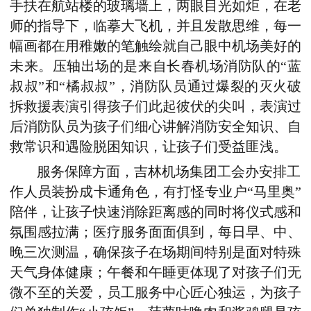
手扶在航站楼的玻璃墙上，两眼目光如炬，在老
师的指导下，临摹大飞机，并且发散思维，每一
幅画都在用稚嫩的笔触绘就自己眼中机场美好的
未来。压轴出场的是来自长春机场消防队的“蓝
叔叔”和“橘叔叔”，消防队员通过爆裂的灭火破
拆救援表演引得孩子们此起彼伏的尖叫，表演过
后消防队员为孩子们细心讲解消防安全知识、自
救常识和遇险脱困知识，让孩子们受益匪浅。
服务保障方面，
吉林机场集团
工会办安排工
作人员装扮成卡通角色，有打怪专业户“马里奥”
陪伴，让孩子快速消除距离感的同时将仪式感和
氛围感拉满；医疗服务面面俱到，每日早、中、
晚三次测温，确保孩子在场期间特别是面对特殊
天气身体健康；午餐和午睡更体现了对孩子们无
微不至的关爱，员工服务中心匠心独运，为孩子