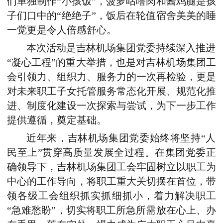
们单独制作“小孩饭”，菠萝咕噜肉和酱鸡腿是孩
子们口中的“绝绝子”，饭后在轮值宿舍美美的睡
一觉更是令人倍感舒心。
本次活动是吉林机场集团党委持续深入推进
“凝心工程”的重大举措，也是对
吉林机场集团
工
会引领力、组织力、服务力的一次再检验，更是
对未来职工子女托管服务常态化开展、规范化推
进、制度化建设一次探索与尝试，为下一步工作
提供遵循，奠定基础。
近年来，吉林机场集团党委始终将坚持“人
民至上”贯穿高质量发展全过程。在集团党委正
确领导下，
吉林机场集团
工会牢固树立以职工为
中心的工作导向，将职工重大关切摆在首位，带
领各级工会组织抓实抓细抓小，着力解决职工
“急难愁盼”，切实将职工所急所需放在心上、办