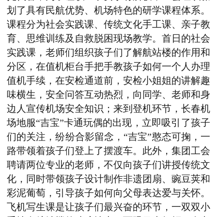
划了具有民航优势、机场特色的研学课程体系。
课程分为社会实践课、传统文化手工课、亲子教
育、思维训练及自救脱困现场教学。首日的社会
实践课，老师们组织孩子们了解航站楼的作用和
分区，在值机柜台手把手教孩子如何一个人办理
值机手续，在安检通道前，安检小姐姐的讲解趣
味横生，安全问答互动热烈，向同学、老师和身
边人宣传机场安全知识；来到登机环节，
长春机
场地服
“吉宝”
卡通玩偶
的出现，立即吸引了孩子
们的关注，纷纷合影留念，“吉宝”憨态可掬，一
路带领着孩子们登上了摆渡车。
此外，
集团工会
聘请两位专业的老师，不仅向孩子们讲授传统文
化，同时带领孩子设计制作非遗团扇、豌豆荚和
彩泥葡萄，引导孩子如何向父母表达爱与关怀。
飞机写生课是让孩子们最兴奋的环节，一双双小