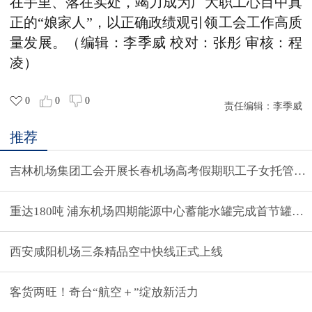
在手里、落在实处，竭力成为广大职工心目中真
正的“娘家人”，以正确政绩观引领工会工作高质
量发展。
（编辑：李季威 校对：张彤 审核：程
凌
）
0
0
0
责任编辑：
李季威
推荐
吉林机场集团工会开展长春机场高考假期职工子女托管活
重达180吨 浦东机场四期能源中心蓄能水罐完成首节罐壁
西安咸阳机场三条精品空中快线正式上线
客货两旺！奇台“航空＋”绽放新活力