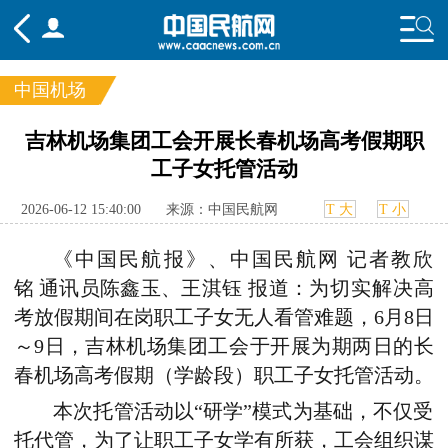
中国机场
频道
吉林机场集团工会开展长春机场高考假期职
工子女托管活动
头条
要闻
国内
国际
行业
态
航图
智库
专题
舆情
2026-06-12 15:40:00
来源：中国民航网
T 大
T 小
《中国民航报》、中国民航网
记者教欣
铭
通讯员
陈鑫玉
、
王淇钰
报道
：
为
切实解决高
考放假期间在岗职工子女无人看管难题
，
6月8日
～
9日
，
吉林机场集团工会于开展为期两日的长
春机场高考假期（学龄段）职工子女托管活动。
本次托管活动以“研学”模式为基础，不仅受
托代管，为了让职工子女学有所获，工会组织谋