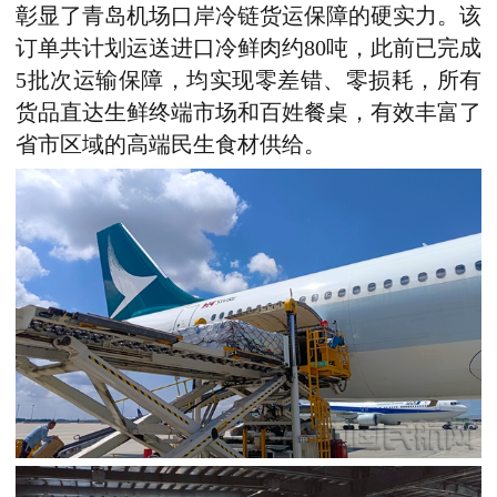
彰显了
青岛机场
口岸冷链货运保障
的
硬实力。
该
订单共计划运送进口冷鲜肉约80吨，
此前
已完成
5批次运输保障，均实现零差错、零损耗，所有
货品直达生鲜终端市场
和
百姓餐桌，有效丰富了
省市区域
的
高端民生食材供给。