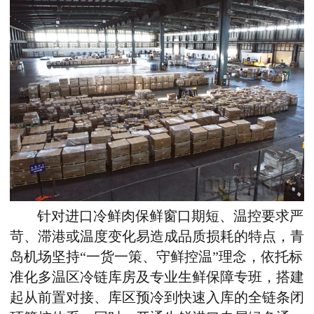
针对进口冷鲜肉保鲜窗口期短、温控要求严
苛、滞港或
温度变化
易造成品质损耗的特
点
，青
岛机场坚持“一货一策、守鲜控温”理念，依托标
准化多温区冷链库房及专业生鲜保障专班，搭建
起从前置对接、库区预冷到快速入库的全链条闭