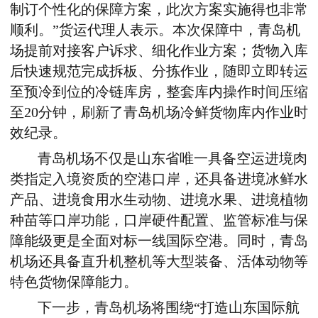
制
订
个性化的保障方案，此次方案实施得也非常
顺利。
”
货运代理人表示。
本次保障中，青岛机
场提前对接客户诉求、细化作业方案
；
货物入库
后快速规范完成拆板、分拣作业，随即
立即
转运
至预冷到位的冷链库房，整套库内操作
时间
压缩
至20分钟，刷新
了青岛机场
冷鲜货物库内作业时
效纪录
。
青岛
机场不仅
是
山东省唯一具备空运进境肉
类指定入境资质的空港口岸，
还
具备
进境冰鲜水
产品、进境食用水生动物、进境水果、进境植物
种苗等口岸功能
，口岸硬件配置、监管标准与保
障能级
更是
全面对标一线国际空港。同时，青岛
机场还具备直升机整机等大型装备、活体动物等
特色货物保障能力。
下一步，青岛机场将围绕“打造山东国际航