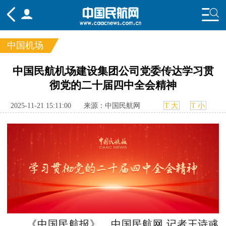
中国机场
频道
中国民航机场建设集团公司党委传达学习贯
彻党的二十届四中全会精神
头条
要闻
国内
国际
行业
态
航图
智库
专题
舆情
2025-11-21 15:11:00
来源：中国民航网
T 大
T 小
《中国民航报》、中国民航网 记者王诗彧