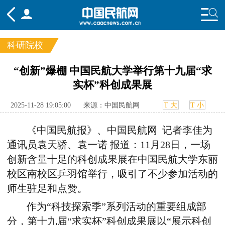
科研院校
频道
“创新”爆棚 中国民航大学举行第十九届“求
实杯”科创成果展
头条
要闻
国内
国际
行业
态
航图
智库
专题
舆情
2025-11-28 19:05:00
来源：中国民航网
T 大
T 小
《中国民航报》、中国民航网
记者李佳为
通讯员袁天骄、袁一诺 报道：11月28日，一场
创新含量十足的科创成果展在中国民航大学东丽
校区南校区乒羽馆举行，吸引了不少参加活动的
师生驻足和点赞。
作为“科技探索季”系列活动的重要组成部
分，第十九届“求实杯”科创成果展以“展示科创