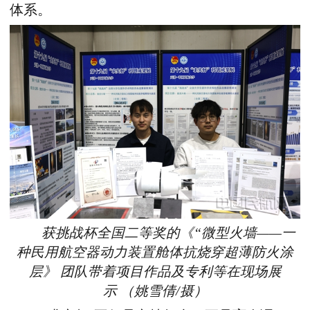
体系。
获挑战杯全国二等奖的《“微型火墙——一
种民用航空器动力装置舱体抗烧穿超薄防火涂
层》 团队带着项目作品及专利等在现场展
示 （姚雪倩/摄）